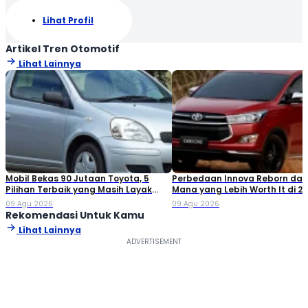
Lihat Profil
Artikel Tren Otomotif
Lihat Lainnya
Mobil Bekas 90 Jutaan Toyota, 5
Perbedaan Innova Reborn dan 
Pilihan Terbaik yang Masih Layak
Mana yang Lebih Worth It di 2
Dibeli
09 Agu 2026
09 Agu 2026
Rekomendasi Untuk Kamu
Lihat Lainnya