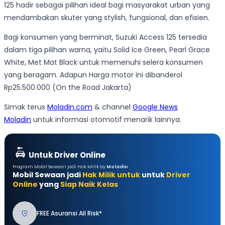
125 hadir sebagai pilihan ideal bagi masyarakat urban yang
mendambakan skuter yang stylish, fungsional, dan efisien.
Bagi konsumen yang berminat, Suzuki Access 125 tersedia
dalam tiga pilihan warna, yaitu Solid Ice Green, Pearl Grace
White, Met Mat Black untuk memenuhi selera konsumen
yang beragam. Adapun Harga motor ini dibanderol
Rp25.500.000 (On the Road Jakarta)
Simak terus
Moladin.com
& channel
Google News
Moladin
untuk informasi otomotif menarik lainnya.
Untuk Driver Online
Program Mobil Sewaan jadi Hak Milik by
Moladin
Mobil Sewaan jadi
Hak Milik untuk
untuk
Driver
Online
yang
Siap Naik Kelas
FREE Asuransi All Risk*