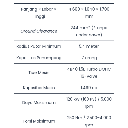
Panjang × Lebar ×
4.680 × 1.840 × 1.780
Tinggi
mm
244 mm* (*tanpa
Ground Clearance
under
cover
)
Radius Putar Minimum
5,4 meter
Kapasitas Penumpang
7 orang
4B40 1.5L Turbo DOHC
Tipe Mesin
16-Valve
Kapasitas Mesin
1.499 cc
120 kW (163 PS) / 5.000
Daya Maksimum
rpm
250 Nm / 2.500–4.000
Torsi Maksimum
rpm