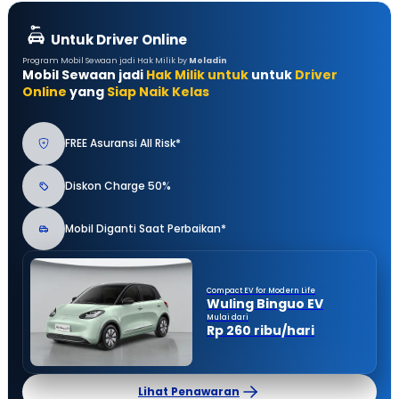
Untuk Driver Online
Program Mobil Sewaan jadi Hak Milik by
Moladin
Mobil Sewaan jadi
Hak Milik untuk
untuk
Driver
Online
yang
Siap Naik Kelas
FREE Asuransi All Risk*
Diskon Charge 50%
Mobil Diganti Saat Perbaikan*
Compact EV for Modern Life
Wuling Binguo EV
Mulai dari
Rp 260 ribu/hari
Lihat Penawaran