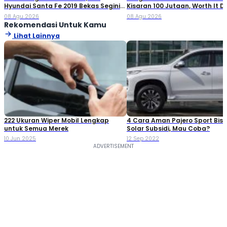
Hyundai Santa Fe 2019 Bekas Segini
Kisaran 100 Jutaan, Worth It Di
Harganya
08 Agu 2026
08 Agu 2026
Rekomendasi Untuk Kamu
Lihat Lainnya
222 Ukuran Wiper Mobil Lengkap
4 Cara Aman Pajero Sport Bisa
untuk Semua Merek
Solar Subsidi, Mau Coba?
10 Jun 2025
12 Sep 2022