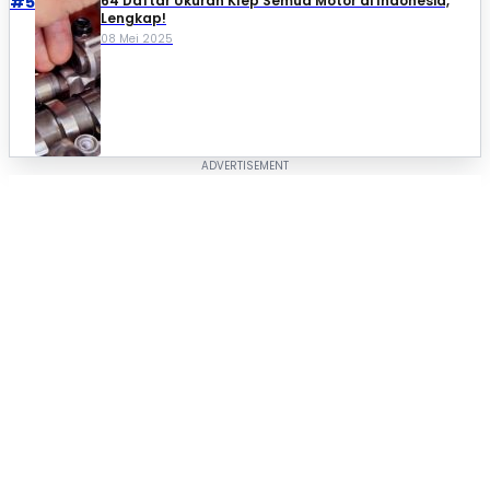
#5
64 Daftar Ukuran Klep Semua Motor di Indonesia,
Lengkap!
08 Mei 2025