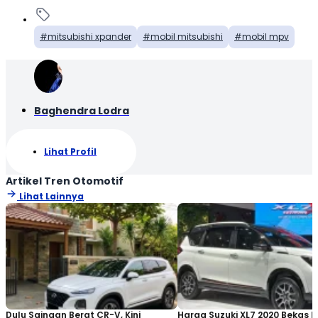
mitsubishi xpander
mobil mitsubishi
mobil mpv
Baghendra Lodra
Lihat Profil
Artikel Tren Otomotif
Lihat Lainnya
Dulu Saingan Berat CR-V, Kini
Harga Suzuki XL7 2020 Bekas Ki