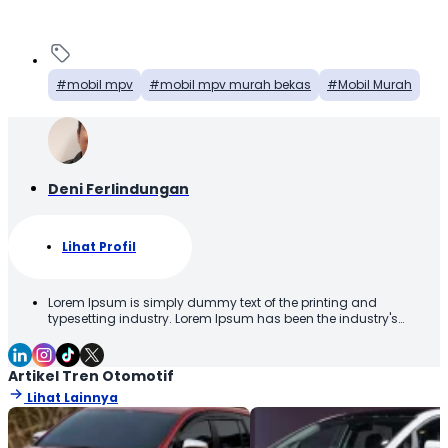
mobil mpv
mobil mpv murah bekas
Mobil Murah
Deni Ferlindungan
Lihat Profil
Lorem Ipsum is simply dummy text of the printing and
typesetting industry. Lorem Ipsum has been the industry's
standard dummy text ever since the 1500s, when an unknown
printer took a galley of type and scrambled it to make a type
specimen book. It has survived not only five centuries, but also
Artikel Tren Otomotif
the leap into electronic typesetting, remaining essentially
Lihat Lainnya
unchanged. It was popularised in the 1960s with the release of
Letraset sheets containing Lorem Ipsum passages, and more
recently with desktop publishing software like Aldus PageMaker
including versions of Lorem Ipsum