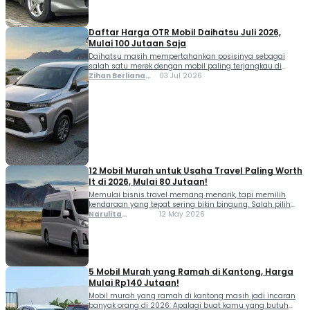
Daftar Harga OTR Mobil Daihatsu Juli 2026,
Mulai 100 Jutaan Saja
Daihatsu masih mempertahankan posisinya sebagai
salah satu merek dengan mobil paling terjangkau di
Indonesia memasuki Juli 2026. Berdasarkan data terbaru,
Zihan Berliana
03 Jul 2026
Daihatsu Ayla 1.0 M masih menjadi mobil LCGC termurah
Ram Ghani
dengan harga Rp140,2 juta OTR Jakarta sebagai salah satu
opsi mobil baru paling ramah kantong bagi konsumen
yang baru pertama kali membeli kendaraan roda empat.
Selain […]
12 Mobil Murah untuk Usaha Travel Paling Worth
It di 2026, Mulai 80 Jutaan!
Memulai bisnis travel memang menarik, tapi memilih
kendaraan yang tepat sering bikin bingung. Salah pilih
mobil bisa bikin biaya operasional membengkak,
Narulita
12 May 2026
penumpang kurang nyaman, sampai perawatan jadi
Azzahra
merepotkan. Karena itu, banyak pelaku usaha transportasi
Misbakh
mencari mobil murah untuk usaha travel yang irit BBM,
kabinnya lega, dan spare part mudah dicari. Kabar
baiknya, saat ini ada […]
5 Mobil Murah yang Ramah di Kantong, Harga
Mulai Rp140 Jutaan!
Mobil murah yang ramah di kantong masih jadi incaran
banyak orang di 2026. Apalagi buat kamu yang butuh