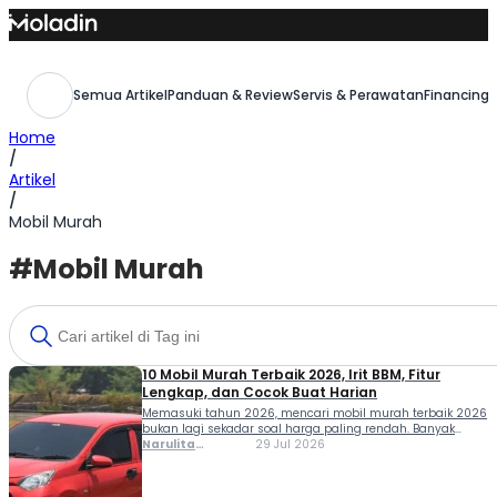
Skip
to
content
Semua Artikel
Panduan & Review
Servis & Perawatan
Financing,
Home
/
Artikel
/
Mobil Murah
#Mobil Murah
10 Mobil Murah Terbaik 2026, Irit BBM, Fitur
Lengkap, dan Cocok Buat Harian
Memasuki tahun 2026, mencari mobil murah terbaik 2026
bukan lagi sekadar soal harga paling rendah. Banyak
calon pembeli kini juga mempertimbangkan konsumsi
Narulita
29 Jul 2026
BBM, biaya perawatan, fitur keselamatan, hingga nilai jual
Azzahra
kembali agar tetap menguntungkan dalam jangka
Misbakh
panjang. Kabar baiknya, pilihan mobil di kelas Rp140