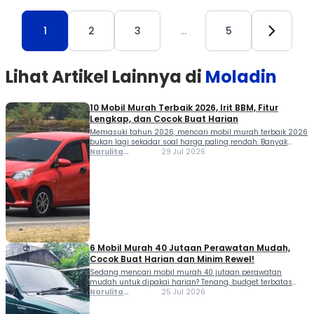
1
2
3
…
5
Lihat Artikel Lainnya di
Moladin
10 Mobil Murah Terbaik 2026, Irit BBM, Fitur
Lengkap, dan Cocok Buat Harian
Memasuki tahun 2026, mencari mobil murah terbaik 2026
bukan lagi sekadar soal harga paling rendah. Banyak
calon pembeli kini juga mempertimbangkan konsumsi
Narulita
29 Jul 2026
BBM, biaya perawatan, fitur keselamatan, hingga nilai jual
Azzahra
kembali agar tetap menguntungkan dalam jangka
Misbakh
panjang. Kabar baiknya, pilihan mobil di kelas Rp140
jutaan hingga Rp225 jutaan kini semakin beragam. Mulai
dari LCGC, city […]
6 Mobil Murah 40 Jutaan Perawatan Mudah,
Cocok Buat Harian dan Minim Rewel!
Sedang mencari mobil murah 40 jutaan perawatan
mudah untuk dipakai harian? Tenang, budget terbatas
bukan berarti kamu harus membeli mobil yang sering
Narulita
25 Jul 2026
masuk bengkel. Di pasar mobil bekas, masih banyak
Azzahra
pilihan yang terkenal tangguh, hemat biaya servis, dan
Misbakh