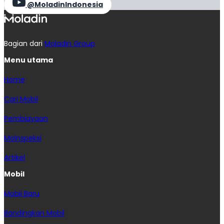
@MoladinIndonesia
Bagian dari
Moladin Group
Menu utama
Home
Cari Mobil
Pembiayaan
MoInspeksi
Artikel
Mobil
Mobil Baru
Bandingkan Mobil