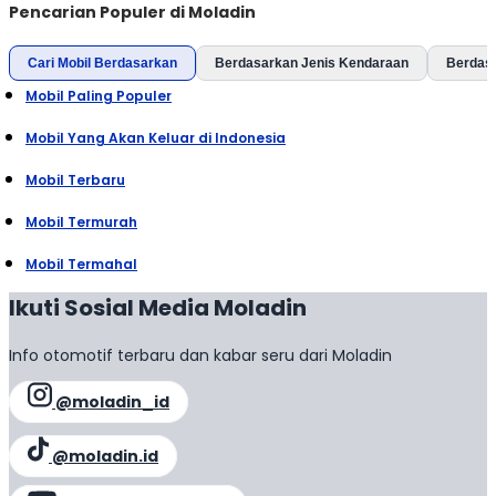
Pencarian Populer di Moladin
Cari Mobil Berdasarkan
Berdasarkan Jenis Kendaraan
Berdas
Mobil Paling Populer
Mobil Yang Akan Keluar di Indonesia
Mobil Terbaru
Mobil Termurah
Mobil Termahal
Ikuti Sosial Media Moladin
Info otomotif terbaru dan kabar seru dari Moladin
@moladin_id
@moladin.id