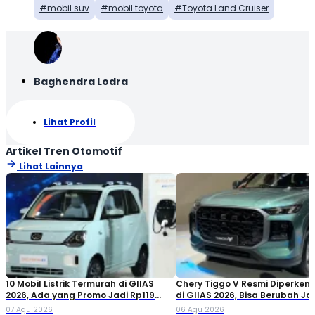
mobil suv
mobil toyota
Toyota Land Cruiser
Baghendra Lodra
Lihat Profil
Artikel Tren Otomotif
Lihat Lainnya
10 Mobil Listrik Termurah di GIIAS
Chery Tiggo V Resmi Diperken
2026, Ada yang Promo Jadi Rp119
di GIIAS 2026, Bisa Berubah Ja
Jutaan!
Double Cabin
07 Agu 2026
06 Agu 2026