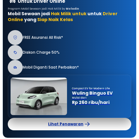
Untuk Driver Online
Program Mobil Sewaan jadi Hak Milik by
Moladin
Mobil Sewaan jadi
Hak Milik untuk
untuk
Driver
Online
yang
Siap Naik Kelas
FREE Asuransi All Risk*
Diskon Charge 50%
Mobil Diganti Saat Perbaikan*
Compact EV for Modern Life
Wuling Binguo EV
Mulai dari
Rp 260 ribu/hari
Lihat Penawaran