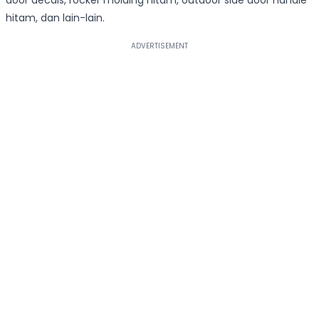
door decals, rocker molding hitam, outdoor side door handle
hitam, dan lain-lain.