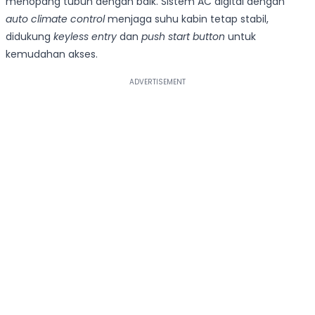
menopang tubuh dengan baik. Sistem AC digital dengan
auto climate control
menjaga suhu kabin tetap stabil,
didukung
keyless entry
dan
push start button
untuk
kemudahan akses.