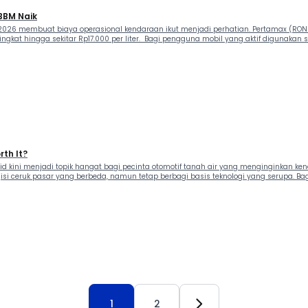
 BBM Naik
2026 membuat biaya operasional kendaraan ikut menjadi perhatian. Pertamax (RON 92
gkat hingga sekitar Rp17.000 per liter. Bagi pengguna mobil yang aktif digunakan se
rth It?
ybrid kini menjadi topik hangat bagi pecinta otomotif tanah air yang menginginkan 
engisi ceruk pasar yang berbeda, namun tetap berbagi basis teknologi yang serupa
1
2