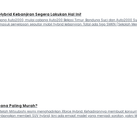
Hybrid Kebanjiran Segera Lakukan Hal Ini!
Cabang Auto2000, mulai cabang Auto200 Bekasi Timur, Bandung Suci dan Auto2000 S
. Termasuk penjelasan seputar mobil hybrid kebanjiran. Total ada tiga SMKN (Sekolah 
Mana Paling Murah?
setelah Mitsubishi resmi menghadirkan Xforce Hybrid. Kehadirannya membuat konsum
bangkan membeli SUV hybrid, kini ada empat model yang menjadi sorotan, yakni Mitsu