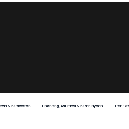
ervis & Perawatan
Financing, Asuransi & Pembiayaan
Tren Ot