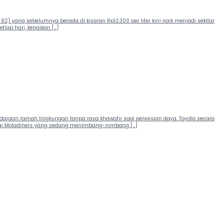
) yang sebelumnya berada di kisaran Rp12.300 per liter kini naik menjadi sekitar
tiap hari, kenaikan […]
kendaraan ramah lingkungan tanpa rasa khawatir soal pengisian daya. Toyota secara
. Bagi Moladiners yang sedang menimbang-nimbang […]