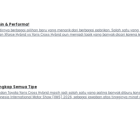
sin & Performa!
nya berbagai pilihan baru yang menarik dari berbagai pabrikan. Salah satu yang 
 XForce Hybrid vs Yaris Cross Hybrid pun menjadi topik yang banyak dicari karena k
Lengkap Semua Tipe
 dan Toyota Yaris Cross Hybrid masih jadi salah satu yang paling banyak diburu k
donesia International Motor Show (IIMS) 2026, sebagai jawaban atas tingginya minat