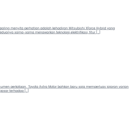
paling menyita perhatian adalah kehadiran Mitsubishi XForce Hybrid yang
eduanya sama-sama menawarkan teknologi elektrifikasi, fitur […]
onsumen perkotaan. Toyota Astra Motor bahkan baru saja memperluas jajaran varian
 pasar terhadap […]