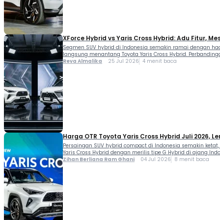
XForce Hybrid vs Yaris Cross Hybrid: Adu Fitur, Me
Segmen SUV hybrid di Indonesia semakin ramai dengan hadir
langsung menantang Toyota Yaris Cross Hybrid. Perbandingan
Reva Almalika
25 Jul 2026
4 menit baca
Harga OTR Toyota Yaris Cross Hybrid Juli 2026, 
Persaingan SUV hybrid compact di Indonesia semakin ketat,
Yaris Cross Hybrid dengan merilis tipe G Hybrid di ajang In
Zihan Berliana Ram Ghani
04 Jul 2026
8 menit baca