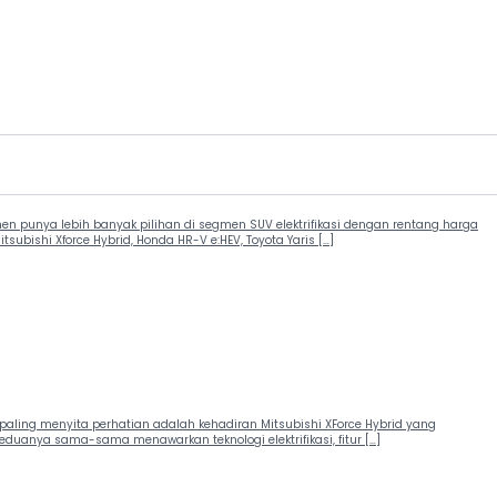
en punya lebih banyak pilihan di segmen SUV elektrifikasi dengan rentang harga
bishi Xforce Hybrid, Honda HR-V e:HEV, Toyota Yaris […]
paling menyita perhatian adalah kehadiran Mitsubishi XForce Hybrid yang
eduanya sama-sama menawarkan teknologi elektrifikasi, fitur […]