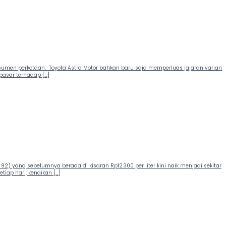
onsumen perkotaan. Toyota Astra Motor bahkan baru saja memperluas jajaran varian
 pasar terhadap […]
) yang sebelumnya berada di kisaran Rp12.300 per liter kini naik menjadi sekitar
tiap hari, kenaikan […]