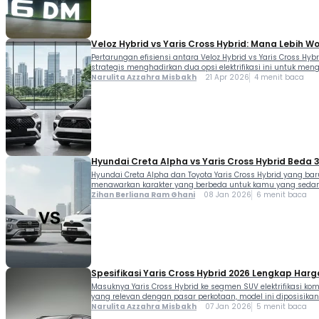
Veloz Hybrid vs Yaris Cross Hybrid: Mana Lebih Wo
Pertarungan efisiensi antara Veloz Hybrid vs Yaris Cross H
strategis menghadirkan dua opsi elektrifikasi ini untuk m
Narulita Azzahra Misbakh
21 Apr 2026
4 menit baca
Hyundai Creta Alpha vs Yaris Cross Hybrid Beda 
Hyundai Creta Alpha dan Toyota Yaris Cross Hybrid yang b
menawarkan karakter yang berbeda untuk kamu yang sedang 
Zihan Berliana Ram Ghani
08 Jan 2026
6 menit baca
Spesifikasi Yaris Cross Hybrid 2026 Lengkap Harga
Masuknya Yaris Cross Hybrid ke segmen SUV elektrifikasi k
yang relevan dengan pasar perkotaan, model ini diposisika
Hybrid […]
Narulita Azzahra Misbakh
07 Jan 2026
5 menit baca