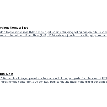
Lengkap Semua Tipe
 dan Toyota Yaris Cross Hybrid masih jadi salah satu yang paling banyak diburu k
donesia International Motor Show (IIMS) 2026, sebagai jawaban atas tingginya minat
 BBM Naik
2026 membuat biaya operasional kendaraan ikut menjadi perhatian. Pertamax (RON 92
gkat hingga sekitar Rp17.000 per liter. Bagi pengguna mobil yang aktif digunakan se