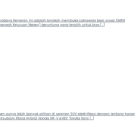
urabaya Kenjeran. Ini adalah langkah membuka cakrawala bagi siswa SMKN
Menengah Kejuruan Negeri) beruntung yang terpilih untuk bisa […]
en punya lebih banyak pilihan di segmen SUV elektrifikasi dengan rentang harga
bishi Xforce Hybrid, Honda HR-V e:HEV, Toyota Yaris […]