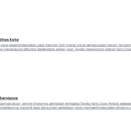
litas Kota
ng yang dipertimbangkan saat memilih SUV hybrid untuk penggunaan harian, terutama 
g mendukung aktivitas berkendara sehari-hari. Toyota merancang interior Yaris 
 Servisnya
banyak dicari, seiring tingginya perhatian terhadap Toyota Yaris Cross Hybrid sebaga
menjadikannya menarik bagi konsumen perkotaan yang mempertimbangkan efisiensi da