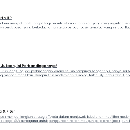
rth It?
ybrid kini menjadi topik hangat bagi pecinta otomotif tanah air yang menginginkan 
engisi ceruk pasar yang berbeda, namun tetap berbagi basis teknologi yang serupa
3 Jutaan, Ini Perbandingannya!
aru rilis langsung jadi perbincangan karena selisih harganya sangat tipis, hanya
mencari mobil baru dengan fitur modern dan teknologi terkini. Hyundai Creta Alp
 & Fitur
ompak menjadi langkah strategis Toyota dalam menjawab kebutuhan mobilitas modern. 
n sebagai SUV serbaguna untuk penggunaan harian maupun perjalanan jarak jauh. Me