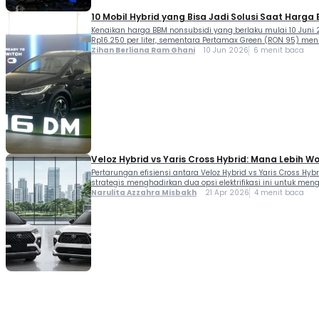
10 Mobil Hybrid yang Bisa Jadi Solusi Saat Harga
Kenaikan harga BBM nonsubsidi yang berlaku mulai 10 Juni 
Rp16.250 per liter, sementara Pertamax Green (RON 95) menin
Zihan Berliana Ram Ghani
10 Jun 2026
6 menit baca
Veloz Hybrid vs Yaris Cross Hybrid: Mana Lebih Wo
Pertarungan efisiensi antara Veloz Hybrid vs Yaris Cross H
strategis menghadirkan dua opsi elektrifikasi ini untuk m
Narulita Azzahra Misbakh
21 Apr 2026
4 menit baca