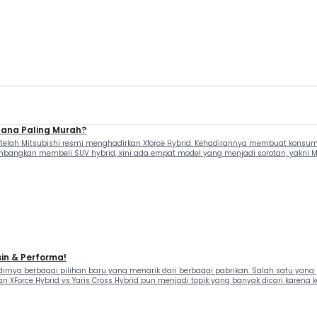
Mana Paling Murah?
setelah Mitsubishi resmi menghadirkan Xforce Hybrid. Kehadirannya membuat konsum
bangkan membeli SUV hybrid, kini ada empat model yang menjadi sorotan, yakni Mitsu
sin & Performa!
nya berbagai pilihan baru yang menarik dari berbagai pabrikan. Salah satu yang 
 XForce Hybrid vs Yaris Cross Hybrid pun menjadi topik yang banyak dicari karena k