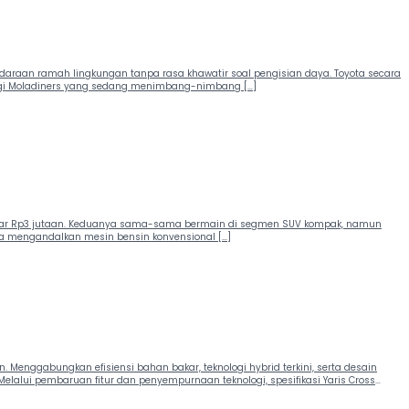
kendaraan ramah lingkungan tanpa rasa khawatir soal pengisian daya. Toyota secara
. Bagi Moladiners yang sedang menimbang-nimbang […]
 sekitar Rp3 jutaan. Keduanya sama-sama bermain di segmen SUV kompak, namun
ha mengandalkan mesin bensin konvensional […]
Menggabungkan efisiensi bahan bakar, teknologi hybrid terkini, serta desain
lalui pembaruan fitur dan penyempurnaan teknologi, spesifikasi Yaris Cross