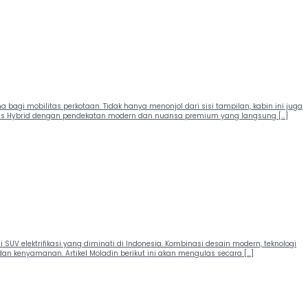
bagi mobilitas perkotaan. Tidak hanya menonjol dari sisi tampilan, kabin ini juga
Cross Hybrid dengan pendekatan modern dan nuansa premium yang langsung […]
i SUV elektrifikasi yang diminati di Indonesia. Kombinasi desain modern, teknologi
n kenyamanan. Artikel Moladin berikut ini akan mengulas secara […]