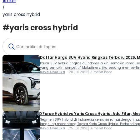
Artikel
/
yaris cross hybrid
#yaris cross hybrid
Daftar Harga SUV Hybrid Ringkas Terbaru 2026, 
Pasar SUV hybrid ringkas di Indonesia kini semakin ramai 
yang semakin kompetitif. Moladiners, jika sedang mempertim
Reva Almalika
28 Jul 2026
3 menit baca
XForce Hybrid vs Yaris Cross Hybrid: Adu Fitur, Me
Segmen SUV hybrid di Indonesia semakin ramai dengan hadir
langsung menantang Toyota Yaris Cross Hybrid. Perbandingan
Reva Almalika
25 Jul 2026
4 menit baca