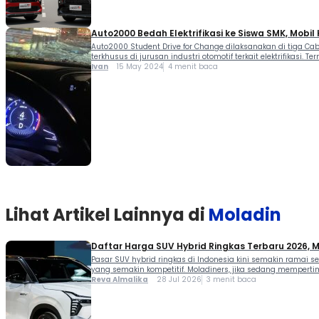
Auto2000 Bedah Elektrifikasi ke Siswa SMK, Mobil 
Auto2000 Student Drive for Change dilaksanakan di tiga 
terkhusus di jurusan industri otomotif terkait elektrifikasi
Ivan
15 May 2024
4 menit baca
Lihat Artikel Lainnya di
Moladin
Daftar Harga SUV Hybrid Ringkas Terbaru 2026, 
Pasar SUV hybrid ringkas di Indonesia kini semakin ramai 
yang semakin kompetitif. Moladiners, jika sedang mempertim
Reva Almalika
28 Jul 2026
3 menit baca