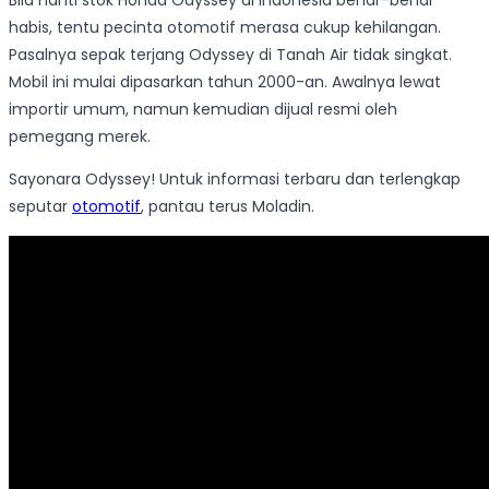
Bila nanti stok Honda Odyssey di Indonesia benar-benar
habis, tentu pecinta otomotif merasa cukup kehilangan.
Pasalnya sepak terjang Odyssey di Tanah Air tidak singkat.
Mobil ini mulai dipasarkan tahun 2000-an. Awalnya lewat
importir umum, namun kemudian dijual resmi oleh
pemegang merek.
Sayonara Odyssey! Untuk informasi terbaru dan terlengkap
seputar
otomotif
, pantau terus Moladin.