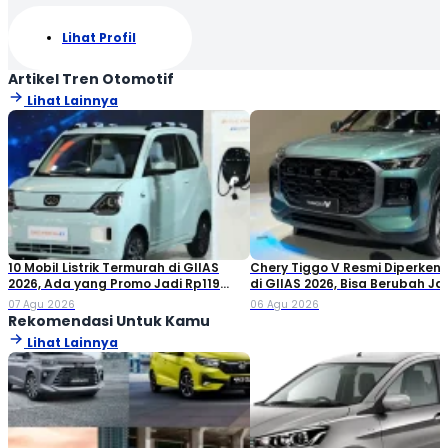
Lihat Profil
Artikel Tren Otomotif
Lihat Lainnya
10 Mobil Listrik Termurah di GIIAS
Chery Tiggo V Resmi Diperken
2026, Ada yang Promo Jadi Rp119
di GIIAS 2026, Bisa Berubah Ja
Jutaan!
Double Cabin
07 Agu 2026
06 Agu 2026
Rekomendasi Untuk Kamu
Lihat Lainnya