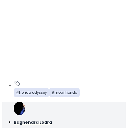
honda odyssey
mobil honda
Baghendra Lodra