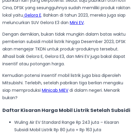
pabrikan lain yang berpotensi. Sebut saja pabrikan otomotif
Cina, DFSK yang sesungguhnya sudah memiliki produk rakitan
lokal yaitu
Gelora E
. Bahkan di tahun 2023, mereka juga siap
meluncurkan SUV Gelora E3 dan
Mini EV
.
Dengan demikian, bukan tidak mungkin dalam batas waktu
pemberian subsidi mobil listrik hingga Desember 2023, DFSK
akan mengejar TKDN untuk produk-produknya tersebut.
Alhasil baik Gelora E, Gelora E3, dan Mini EV juga bakal dapat
insentif atau potongan harga.
Kemudian potensi insentif mobil listrik juga bisa diperoleh
Mitsubishi. Terlebih, setelah pabrikan tiga berlian mengaku
siap memproduksi
Minicab MiEV
di dalam negeri. Menarik
bukan?
Daftar Kisaran Harga Mobil Listrik Setelah Subsidi
Wuling Air EV Standard Range Rp 243 juta – Kisaran
Subsidi Mobil Listrik Rp 80 juta = Rp 163 juta