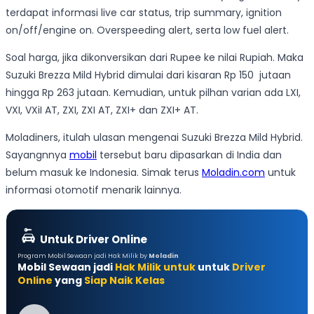
terdapat informasi live car status, trip summary, ignition
on/off/engine on. Overspeeding alert, serta low fuel alert.
Soal harga, jika dikonversikan dari Rupee ke nilai Rupiah. Maka
Suzuki Brezza Mild Hybrid dimulai dari kisaran Rp 150 jutaan
hingga Rp 263 jutaan. Kemudian, untuk pilhan varian ada LXI,
VXI, VXiI AT, ZXI, ZXI AT, ZXI+ dan ZXI+ AT.
Moladiners, itulah ulasan mengenai Suzuki Brezza Mild Hybrid.
Sayangnnya
mobil
tersebut baru dipasarkan di India dan
belum masuk ke Indonesia. Simak terus
Moladin.com
untuk
informasi otomotif menarik lainnya.
Untuk Driver Online
Program Mobil Sewaan jadi Hak Milik by
Moladin
Mobil Sewaan jadi
Hak Milik untuk
untuk
Driver
Online
yang
Siap Naik Kelas