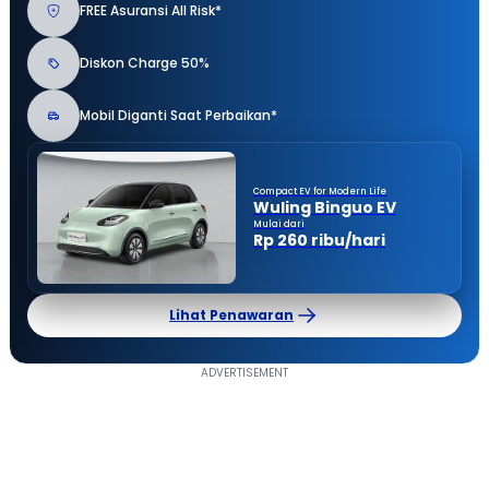
FREE Asuransi All Risk*
Diskon Charge 50%
Mobil Diganti Saat Perbaikan*
Compact EV for Modern Life
Wuling Binguo EV
Mulai dari
Rp 260 ribu/hari
Lihat Penawaran