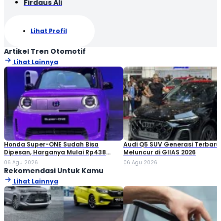
Firdaus Ali
Lihat Profil
Artikel Tren Otomotif
Lihat Lainnya
Honda Super-ONE Sudah Bisa
Audi Q5 SUV Generasi Terbaru
Dipesan, Harganya Mulai Rp438
Meluncur di GIIAS 2026
Juta!
06 Agu 2026
06 Agu 2026
Rekomendasi Untuk Kamu
Lihat Lainnya