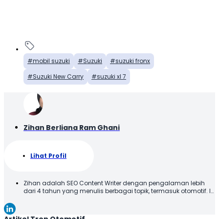
mobil suzuki
Suzuki
suzuki fronx
Suzuki New Carry
suzuki xl 7
Zihan Berliana Ram Ghani
Lihat Profil
Zihan adalah SEO Content Writer dengan pengalaman lebih
dari 4 tahun yang menulis berbagai topik, termasuk otomotif. Ia
menyajikan konten dengan bahasa yang jelas dan mudah
dipahami, sehingga informasi dapat diterima dengan baik
oleh pembaca. Melalui tulisannya, Zihan berupaya
Artikel Tren Otomotif