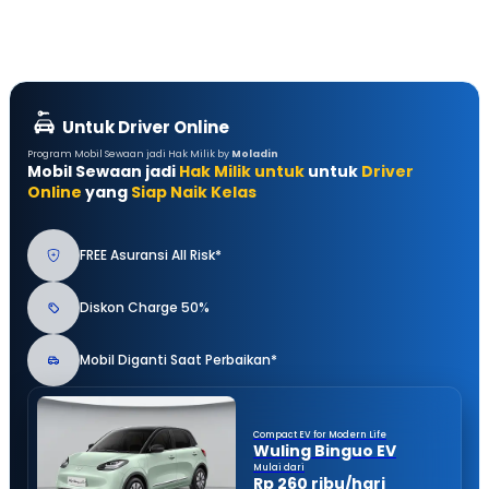
Untuk Driver Online
Program Mobil Sewaan jadi Hak Milik by
Moladin
Mobil Sewaan jadi
Hak Milik untuk
untuk
Driver
Online
yang
Siap Naik Kelas
FREE Asuransi All Risk*
Diskon Charge 50%
Mobil Diganti Saat Perbaikan*
Compact EV for Modern Life
Wuling Binguo EV
Mulai dari
Rp 260 ribu/hari