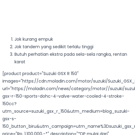
Jok kurang empuk
Jok tandem yang sedikit terlalu tinggi
Butuh perhatian ekstra pada sela-sela rangka, rentan
karat
[product product="Suzuki GSX R 150"
images="https://cdn.moladin.com/motor/suzuki/Suzuki_GSX_R
url="https://moladin.com/news/category/motor//suzuki/suzu
gsx-r-150-sports-dohc-4-valve-water-cooled-4-stroke-
150cc?
utm_source=suzuki_gsx_r_150&utm_medium=blog_suzuki-
gsx-s-
150_button_biru&utm_campaign=utm_name%3Dsuzuki_gsx_r
price="Rp. 1.100.000,-*" description="*DP mulai dari"