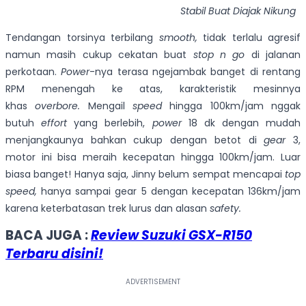
Stabil Buat Diajak Nikung
Tendangan torsinya terbilang
smooth,
tidak terlalu agresif
namun masih cukup cekatan buat
stop n go
di jalanan
perkotaan.
Power
-nya terasa ngejambak banget di rentang
RPM menengah ke atas, karakteristik mesinnya
khas
overbore.
Mengail
speed
hingga 100km/jam nggak
butuh
effort
yang
berlebih,
power
18 dk dengan mudah
menjangkaunya bahkan cukup dengan betot di
gear
3,
motor ini bisa meraih kecepatan hingga 100km/jam. Luar
biasa banget! Hanya saja, Jinny belum sempat mencapai
top
speed,
hanya sampai gear 5 dengan kecepatan 136km/jam
karena keterbatasan trek lurus dan alasan
safety.
BACA JUGA :
Review
Suzuki GSX-R150
Terbaru
disini!