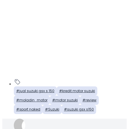
jual suzuki gsx s 150
kredit motor suzuki
moladin_motor
motor suzuki
review
sport naked
Suzuki
suzuki gsx s150