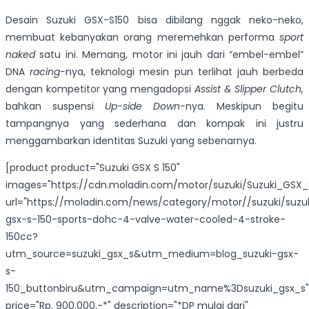
Desain Suzuki GSX-S150 bisa dibilang nggak neko-neko,
membuat kebanyakan orang meremehkan performa
sport
naked
satu ini. Memang, motor ini jauh dari “embel-embel”
DNA
racing-
nya, teknologi mesin pun terlihat jauh berbeda
dengan kompetitor yang mengadopsi
Assist & Slipper Clutch,
bahkan suspensi
Up-side Down-
nya. Meskipun begitu
tampangnya yang sederhana dan kompak ini justru
menggambarkan identitas Suzuki yang sebenarnya.
[product product="Suzuki GSX S 150"
images="https://cdn.moladin.com/motor/suzuki/Suzuki_GSX_S
url="https://moladin.com/news/category/motor//suzuki/suzu
gsx-s-150-sports-dohc-4-valve-water-cooled-4-stroke-
150cc?
utm_source=suzuki_gsx_s&utm_medium=blog_suzuki-gsx-
s-
150_buttonbiru&utm_campaign=utm_name%3Dsuzuki_gsx_s"
price="Rp. 900.000,-*" description="*DP mulai dari"