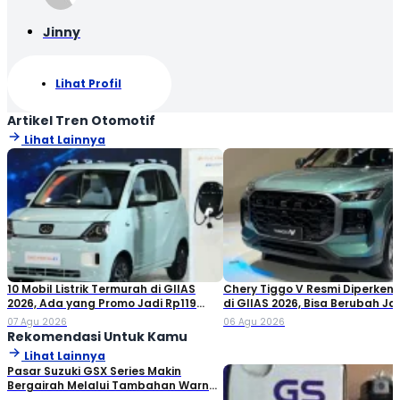
Jinny
Lihat Profil
Artikel Tren Otomotif
Lihat Lainnya
10 Mobil Listrik Termurah di GIIAS
Chery Tiggo V Resmi Diperken
2026, Ada yang Promo Jadi Rp119
di GIIAS 2026, Bisa Berubah Ja
Jutaan!
Double Cabin
07 Agu 2026
06 Agu 2026
Rekomendasi Untuk Kamu
Lihat Lainnya
Pasar Suzuki GSX Series Makin
Bergairah Melalui Tambahan Warna
dan Gimmick