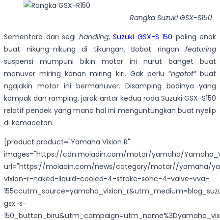
Rangka Suzuki GSX-S150
Sementara dari segi
handling
,
Suzuki GSX-S 150
paling enak
buat nikung-nikung di tikungan. Bobot ringan
featuring
suspensi mumpuni bikin motor ini nurut banget buat
manuver miring kanan miring kiri. Gak perlu “
ngotot”
buat
ngajakin motor ini bermanuver. Disamping bodinya yang
kompak dan ramping, jarak antar kedua roda Suzuki GSX-S150
relatif pendek yang mana hal ini menguntungkan buat nyelip
di kemacetan.
[product product="Yamaha Vixion R"
images="https://cdn.moladin.com/motor/yamaha/Yamaha_Vi
url="https://moladin.com/news/category/motor//yamaha/
vixion-r-naked-liquid-cooled-4-stroke-sohc-4-valve-vva-
155ccutm_source=yamaha_vixion_r&utm_medium=blog_suzu
gsx-s-
150_button_biru&utm_campaign=utm_name%3Dyamaha_vixi