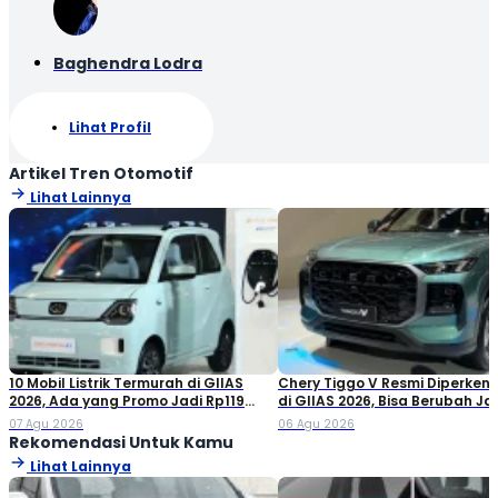
Baghendra Lodra
Lihat Profil
Artikel Tren Otomotif
Lihat Lainnya
10 Mobil Listrik Termurah di GIIAS
Chery Tiggo V Resmi Diperken
2026, Ada yang Promo Jadi Rp119
di GIIAS 2026, Bisa Berubah Ja
Jutaan!
Double Cabin
07 Agu 2026
06 Agu 2026
Rekomendasi Untuk Kamu
Lihat Lainnya