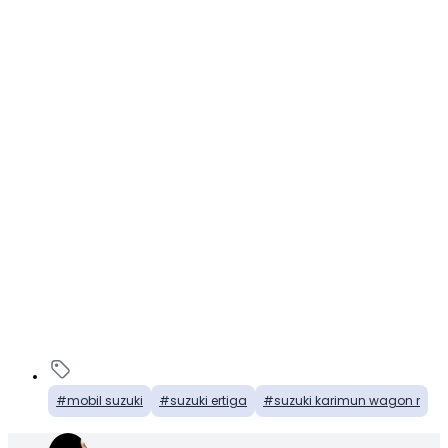
mobil suzuki
suzuki ertiga
suzuki karimun wagon r