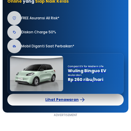
Online
yang
Siap Naik Kelas
FREE Asuransi All Risk*
Diskon Charge 50%
Mobil Diganti Saat Perbaikan*
Compact EV for Modern Life
Wuling Binguo EV
Mulai dari
Rp 260 ribu/hari
Lihat Penawaran