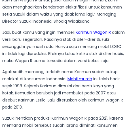
Karimun Wagon R untuk pasar dalam negeri. Namun, kami
akan menghadirkan kendaraan elektrifikasi untuk konsumen
setia Suzuki dalam waktu yang tidak lama lagi,” Managing
Director Suzuki Indonesia, Shodiq Wicaksono.
Jadi, buat kamu yang ingin membeli
Karimun Wagon R
dalam
versi baru segeralah. Pasalnya stok di diler-diler Suzuki
sesungguhnya masih ada. Hanya saja memang mobil LCGC
ini tidak lagi diproduksi. Efeknya kalau ketika stok di diler habis,
maka Wagon R cuma tersedia dalam versi bekas saja.
Agak sedih memang, terlebih nama Karimun sudah cukup
melekat di konsumen Indonesia.
Mobil murah
ini telah hadir
sejak 1998. Sejarah Karimun dimulai dari bentuknya yang
kotak. Kemudian berubah jadi membulat pada 2007 atau
disebut Karimun Estilo. Lalu diteruskan oleh Karimun Wagon R
pada 2013.
Suzuki hentikan produksi Karimun Wagon R pada 2021, karena
memang mobil tersebut sudah jarang diminati konsumen.