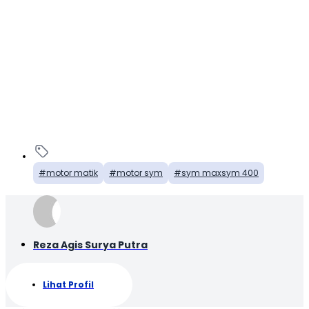
motor matik
motor sym
sym maxsym 400
Reza Agis Surya Putra
Lihat Profil