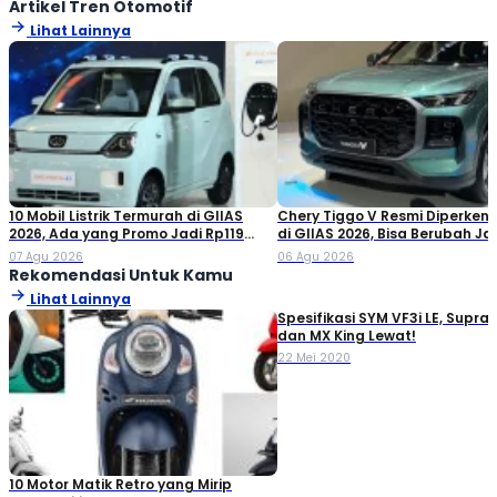
Artikel Tren Otomotif
Lihat Lainnya
10 Mobil Listrik Termurah di GIIAS
Chery Tiggo V Resmi Diperken
2026, Ada yang Promo Jadi Rp119
di GIIAS 2026, Bisa Berubah Ja
Jutaan!
Double Cabin
07 Agu 2026
06 Agu 2026
Rekomendasi Untuk Kamu
Lihat Lainnya
Spesifikasi SYM VF3i LE, Supra
dan MX King Lewat!
22 Mei 2020
10 Motor Matik Retro yang Mirip