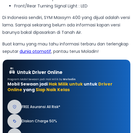
Front/Rear Turning Signal Light : LED
Di Indonesia sendiri, SYM Maxsym 400 yang dijual adalah versi
lama. Sampai sekarang belum ada informasi kapan versi
barunya bakal dipasarkan di Tanah Air.
Buat kamu yang mau tahu informasi terbaru dan terlengkap
seputar
dunia otomotif
, pantau terus Moladin!
Untuk Driver Online
Program Mobil Sewaan jadi Hak Milik by
Moladin
Mobil Sewaan jadi
Hak Milik untuk
untuk
Driver
Online
yang
Siap Naik Kelas
FREE Asuransi All Risk*
Diskon Charge 50%