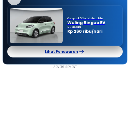
Compact EV for Modern Life
Wuling Binguo EV
Mulai dari
Rp 260 ribu/hari
Lihat Penawaran