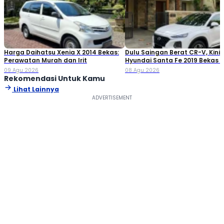
Harga Daihatsu Xenia X 2014 Bekas:
Dulu Saingan Berat CR-V, Kini
Perawatan Murah dan Irit
Hyundai Santa Fe 2019 Bekas S
Harganya
09 Agu 2026
08 Agu 2026
Rekomendasi Untuk Kamu
Lihat Lainnya