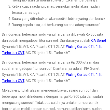
menghabiskan tambahan biaya untuk memperbaikinya
Ketika cuaca sedang panas, seringkali mobil akan mudah
terasa panas juga
Suara yang ditimbulkan akan sedikit lebih nyaring dan berisik
Ruang kepala bisa jadi berkurang karena adanya sunroof
Di Indonesia, beberapa mobil yang harganya di bawah Rp 300 juta
dan sudah mengadopsi fitur sunroof. Diantaranya adalah
KIA Sonet
Dynamic 1.5L iVT, KIA Picanto GT 1.2L AT,
Wuling Cortez CT L 1.5L
Turbo Lux CVT
, MG ZS Ignite 1.5 L Turbo 4AT.
Di Indonesia, beberapa mobil yang harganya Rp 300 jutaan dan
sudah mengadopsi fitur sunroof. Diantaranya adalah KIA Sonet
Dynamic 1.5L iVT, KIA Picanto GT 1.2L AT,
Wuling Cortez CT L 1.5L
Turbo Lux CVT
, MG ZS Ignite 1.5 L Turbo 4AT.
Moladiners, itulah ulasan mengenai biaya pasang sunroof dan
beberapa mobil di Indonesia dengan harga Rp 300 juta dan sudah
mengusung sunroof. Tidak ada salahnya untuk mempercantik
bagian atap mobil dengan sunroof, namun pastikan kamu sudah