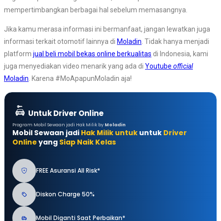
mempertimbangkan berbagai hal sebelum memasangnya.
Jika kamu merasa informasi ini bermanfaat, jangan lewatkan juga
informasi terkait otomotif lainnya di
Moladin
. Tidak hanya menjadi
platform
jual beli mobil bekas online berkualitas
di Indonesia, kami
juga menyediakan video menarik yang ada di
Youtube
official
Moladin
. Karena #MoApapunMoladin aja!
Untuk Driver Online
Program Mobil Sewaan jadi Hak Milik by
Moladin
Mobil Sewaan jadi
Hak Milik untuk
untuk
Driver
Online
yang
Siap Naik Kelas
FREE Asuransi All Risk*
Diskon Charge 50%
Mobil Diganti Saat Perbaikan*