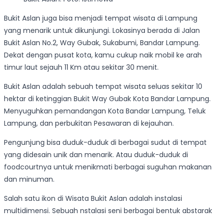
Bukit Aslan juga bisa menjadi tempat wisata di Lampung
yang menarik untuk dikunjungi. Lokasinya berada di Jalan
Bukit Aslan No.2, Way Gubak, Sukabumi, Bandar Lampung.
Dekat dengan pusat kota, kamu cukup naik mobil ke arah
timur laut sejauh 11 Km atau sekitar 30 menit.
Bukit Aslan adalah sebuah tempat wisata seluas sekitar 10
hektar di ketinggian Bukit Way Gubak Kota Bandar Lampung.
Menyuguhkan pemandangan Kota Bandar Lampung, Teluk
Lampung, dan perbukitan Pesawaran di kejauhan.
Pengunjung bisa duduk-duduk di berbagai sudut di tempat
yang didesain unik dan menarik. Atau duduk-duduk di
foodcourtnya untuk menikmati berbagai suguhan makanan
dan minuman.
Salah satu ikon di Wisata Bukit Aslan adalah instalasi
multidimensi. Sebuah nstalasi seni berbagai bentuk abstarak