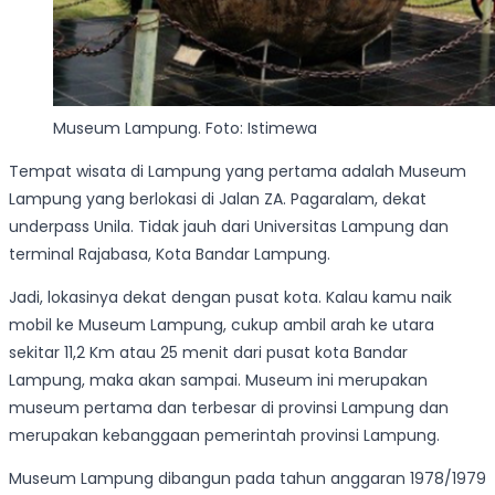
Museum Lampung. Foto: Istimewa
Tempat wisata di Lampung yang pertama adalah Museum
Lampung yang berlokasi di Jalan ZA. Pagaralam, dekat
underpass Unila. Tidak jauh dari Universitas Lampung dan
terminal Rajabasa, Kota Bandar Lampung.
Jadi, lokasinya dekat dengan pusat kota. Kalau kamu naik
mobil ke Museum Lampung, cukup ambil arah ke utara
sekitar 11,2 Km atau 25 menit dari pusat kota Bandar
Lampung, maka akan sampai. Museum ini merupakan
museum pertama dan terbesar di provinsi Lampung dan
merupakan kebanggaan pemerintah provinsi Lampung.
Museum Lampung dibangun pada tahun anggaran 1978/1979