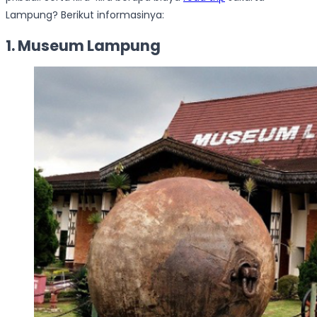
Lampung? Berikut informasinya:
1. Museum Lampung