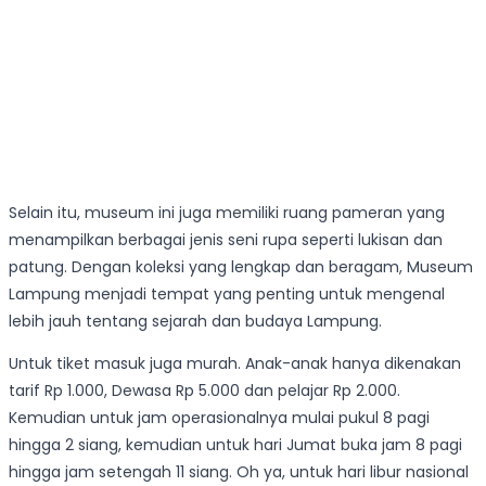
Selain itu, museum ini juga memiliki ruang pameran yang
menampilkan berbagai jenis seni rupa seperti lukisan dan
patung. Dengan koleksi yang lengkap dan beragam, Museum
Lampung menjadi tempat yang penting untuk mengenal
lebih jauh tentang sejarah dan budaya Lampung.
Untuk tiket masuk juga murah. Anak-anak hanya dikenakan
tarif Rp 1.000, Dewasa Rp 5.000 dan pelajar Rp 2.000.
Kemudian untuk jam operasionalnya mulai pukul 8 pagi
hingga 2 siang, kemudian untuk hari Jumat buka jam 8 pagi
hingga jam setengah 11 siang. Oh ya, untuk hari libur nasional