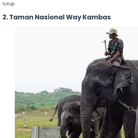
tutup.
2. Taman Nasional Way Kambas