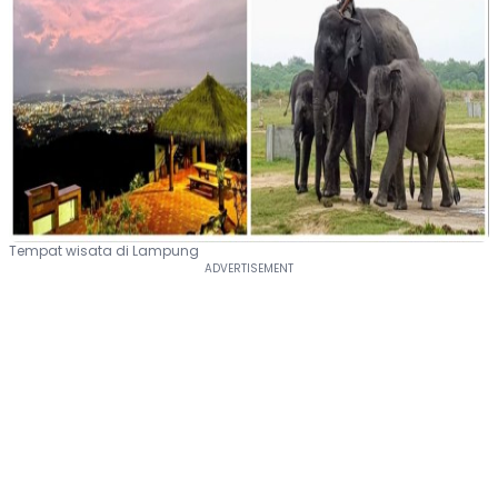
Tempat wisata di Lampung