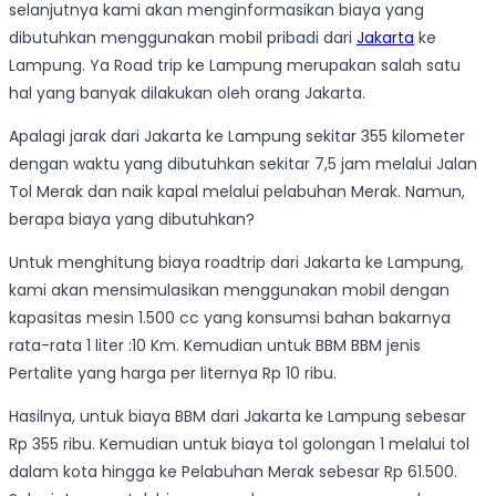
selanjutnya kami akan menginformasikan biaya yang
dibutuhkan menggunakan mobil pribadi dari
Jakarta
ke
Lampung. Ya Road trip ke Lampung merupakan salah satu
hal yang banyak dilakukan oleh orang Jakarta.
Apalagi jarak dari Jakarta ke Lampung sekitar 355 kilometer
dengan waktu yang dibutuhkan sekitar 7,5 jam melalui Jalan
Tol Merak dan naik kapal melalui pelabuhan Merak. Namun,
berapa biaya yang dibutuhkan?
Untuk menghitung biaya roadtrip dari Jakarta ke Lampung,
kami akan mensimulasikan menggunakan mobil dengan
kapasitas mesin 1.500 cc yang konsumsi bahan bakarnya
rata-rata 1 liter :10 Km. Kemudian untuk BBM BBM jenis
Pertalite yang harga per liternya Rp 10 ribu.
Hasilnya, untuk biaya BBM dari Jakarta ke Lampung sebesar
Rp 355 ribu. Kemudian untuk biaya tol golongan 1 melalui tol
dalam kota hingga ke Pelabuhan Merak sebesar Rp 61.500.