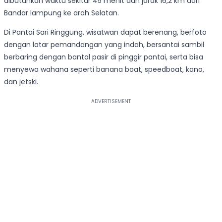
dibutuhkan waktu sekitar 45 menit dan jarak 16,2 km dari
Bandar lampung ke arah Selatan.
Di Pantai Sari Ringgung, wisatwan dapat berenang, berfoto
dengan latar pemandangan yang indah, bersantai sambil
berbaring dengan bantal pasir di pinggir pantai, serta bisa
menyewa wahana seperti banana boat, speedboat, kano,
dan jetski.