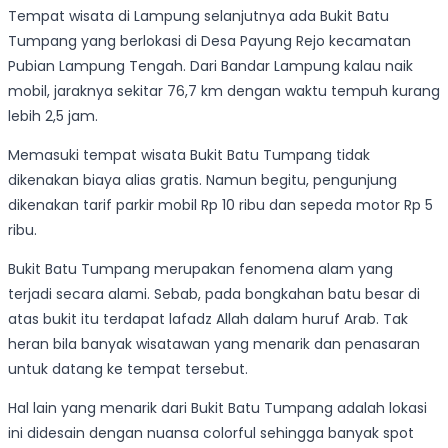
Tempat wisata di Lampung selanjutnya ada Bukit Batu
Tumpang yang berlokasi di Desa Payung Rejo kecamatan
Pubian Lampung Tengah. Dari Bandar Lampung kalau naik
mobil, jaraknya sekitar 76,7 km dengan waktu tempuh kurang
lebih 2,5 jam.
Memasuki tempat wisata Bukit Batu Tumpang tidak
dikenakan biaya alias gratis. Namun begitu, pengunjung
dikenakan tarif parkir mobil Rp 10 ribu dan sepeda motor Rp 5
ribu.
Bukit Batu Tumpang merupakan fenomena alam yang
terjadi secara alami. Sebab, pada bongkahan batu besar di
atas bukit itu terdapat lafadz Allah dalam huruf Arab. Tak
heran bila banyak wisatawan yang menarik dan penasaran
untuk datang ke tempat tersebut.
Hal lain yang menarik dari Bukit Batu Tumpang adalah lokasi
ini didesain dengan nuansa colorful sehingga banyak spot