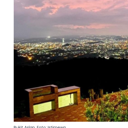
Bukit Aslan. Foto: Istimewa