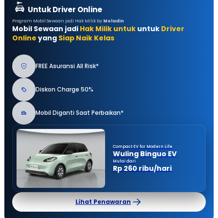
Untuk Driver Online
Program Mobil Sewaan jadi Hak Milik by
Moladin
Mobil Sewaan jadi
Hak Milik untuk
untuk
Driver
Online
yang
Siap Naik Kelas
FREE Asuransi All Risk*
Diskon Charge 50%
Mobil Diganti Saat Perbaikan*
Compact EV for Modern Life
Wuling Binguo EV
Mulai dari
Rp 260 ribu/hari
Lihat Penawaran