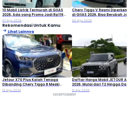
10 Mobil Listrik Termurah di GIIAS
Chery Tiggo V Resmi Diperken
2026, Ada yang Promo Jadi Rp119
di GIIAS 2026, Bisa Berubah Ja
Jutaan!
Double Cabin
07 Agu 2026
06 Agu 2026
Rekomendasi Untuk Kamu
Lihat Lainnya
Jetour X70 Plus Kalah Tenaga
Daftar Harga Mobil JETOUR Apr
Dibanding Chery Tiggo 8 Meski
2026, Mulai dari T2 Hingga Das
Sama-sama Pakai Mesin Omoda 5
19 Agu 2024
13 Apr 2026