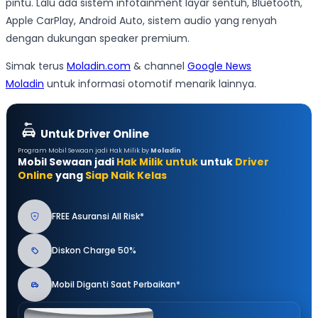
pintu. Lalu ada sistem infotainment layar sentuh, Bluetooth,
Apple CarPlay, Android Auto, sistem audio yang renyah
dengan dukungan speaker premium.
Simak terus
Moladin.com
& channel
Google News
Moladin
untuk informasi otomotif menarik lainnya.
Untuk Driver Online
Program Mobil Sewaan jadi Hak Milik by
Moladin
Mobil Sewaan jadi
Hak Milik untuk
untuk
Driver
Online
yang
Siap Naik Kelas
FREE Asuransi All Risk*
Diskon Charge 50%
Mobil Diganti Saat Perbaikan*