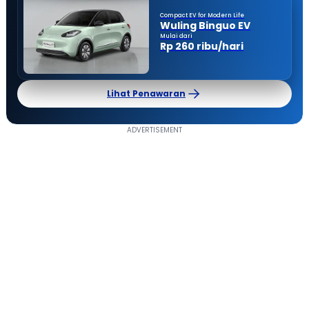
Compact EV for Modern Life
Wuling Binguo EV
Mulai dari
Rp 260 ribu/hari
Lihat Penawaran