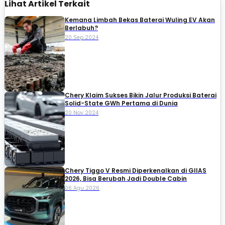
Lihat Artikel Terkait
Kemana Limbah Bekas Baterai Wuling EV Akan
Berlabuh?
20 Sep 2024
Chery Klaim Sukses Bikin Jalur Produksi Baterai
Solid-State GWh Pertama di Dunia
20 Nov 2024
Chery Tiggo V Resmi Diperkenalkan di GIIAS
2026, Bisa Berubah Jadi Double Cabin
06 Agu 2026