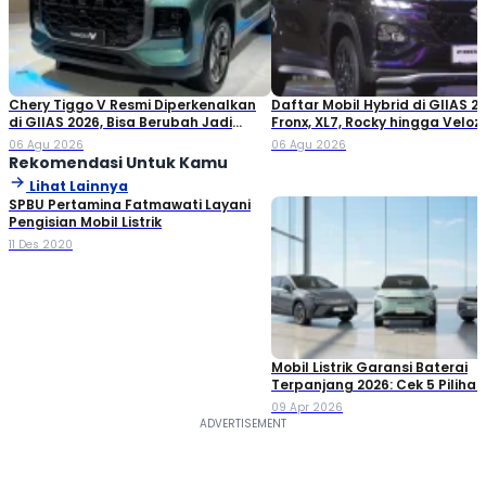
Chery Tiggo V Resmi Diperkenalkan
Daftar Mobil Hybrid di GIIAS 20
di GIIAS 2026, Bisa Berubah Jadi
Fronx, XL7, Rocky hingga Veloz!
Double Cabin
06 Agu 2026
06 Agu 2026
Rekomendasi Untuk Kamu
Lihat Lainnya
SPBU Pertamina Fatmawati Layani
Pengisian Mobil Listrik
11 Des 2020
Mobil Listrik Garansi Baterai
Terpanjang 2026: Cek 5 Piliha
09 Apr 2026