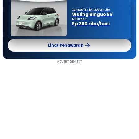
Compact EV for Modern Life
Wuling Binguo EV
Mulai dari
Rp 260 ribu/hari
Lihat Penawaran