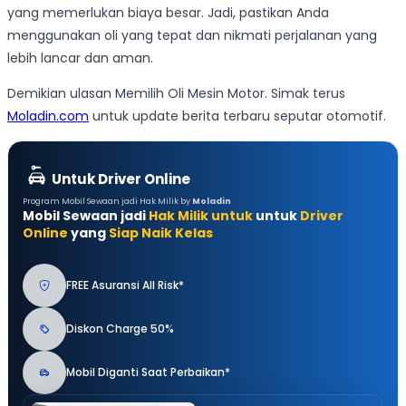
yang memerlukan biaya besar. Jadi, pastikan Anda
menggunakan oli yang tepat dan nikmati perjalanan yang
lebih lancar dan aman.
Demikian ulasan Memilih Oli Mesin Motor. Simak terus
Moladin.com
untuk update berita terbaru seputar otomotif.
Untuk Driver Online
Program Mobil Sewaan jadi Hak Milik by
Moladin
Mobil Sewaan jadi
Hak Milik untuk
untuk
Driver
Online
yang
Siap Naik Kelas
FREE Asuransi All Risk*
Diskon Charge 50%
Mobil Diganti Saat Perbaikan*