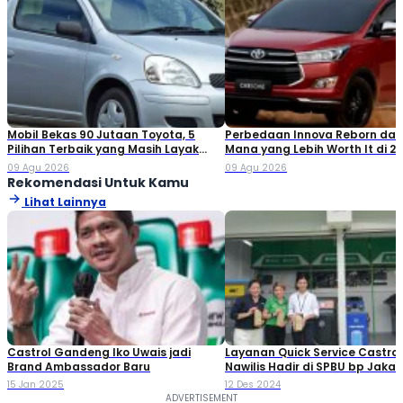
Mobil Bekas 90 Jutaan Toyota, 5
Perbedaan Innova Reborn dan 
Pilihan Terbaik yang Masih Layak
Mana yang Lebih Worth It di 2
Dibeli
09 Agu 2026
09 Agu 2026
Rekomendasi Untuk Kamu
Lihat Lainnya
Castrol Gandeng Iko Uwais jadi
Layanan Quick Service Castro
Brand Ambassador Baru
Nawilis Hadir di SPBU bp Jakar
Lokasinya
15 Jan 2025
12 Des 2024