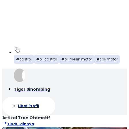
castrol
oli castrol
oli mesin motor
tips motor
Tigor Sihombing
Lihat Profil
Artikel Tren Otomotif
Lihat Lainnya