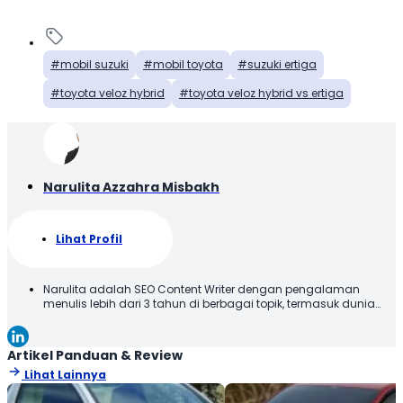
mobil suzuki
mobil toyota
suzuki ertiga
toyota veloz hybrid
toyota veloz hybrid vs ertiga
Narulita Azzahra Misbakh
Lihat Profil
Narulita adalah SEO Content Writer dengan pengalaman
menulis lebih dari 3 tahun di berbagai topik, termasuk dunia
otomotif. Narulita senang untuk memberikan informasi yang
akurat dan mudah dipahami, demi menghadirkan manfaat
kepada para pembaca. Terima kasih telah membaca karya
Artikel Panduan & Review
tulis saya, semoga tulisan ini bisa bermanfaat!
Lihat Lainnya