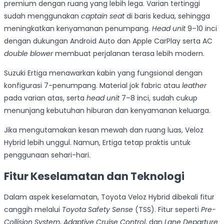
premium dengan ruang yang lebih lega. Varian tertinggi
sudah menggunakan
captain seat
di baris kedua, sehingga
meningkatkan kenyamanan penumpang.
Head unit
9–10 inci
dengan dukungan Android Auto dan Apple CarPlay serta AC
double blower
membuat perjalanan terasa lebih modern.
Suzuki Ertiga menawarkan kabin yang fungsional dengan
konfigurasi 7-penumpang. Material jok fabric atau
leather
pada varian atas, serta
head unit
7–8 inci, sudah cukup
menunjang kebutuhan hiburan dan kenyamanan keluarga.
Jika mengutamakan kesan mewah dan ruang luas, Veloz
Hybrid lebih unggul. Namun, Ertiga tetap praktis untuk
penggunaan sehari-hari.
Fitur Keselamatan dan Teknologi
Dalam aspek keselamatan, Toyota Veloz Hybrid dibekali fitur
canggih melalui
Toyota Safety Sense
(TSS). Fitur seperti
Pre-
Collision System
,
Adaptive Cruise Control
, dan
Lane Departure