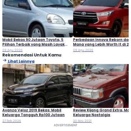
Mobil Bekas 90 Jutaan Toyota, 5
Perbedaan Innova Reborn dan 
Pilihan Terbaik yang Masih Layak
Mana yang Lebih Worth It di 2
Dibeli
09 Agu 2026
09 Agu 2026
Rekomendasi Untuk Kamu
Lihat Lainnya
Avanza Veloz 2019 Bekas: Mobil
Review Kijang Grand Extra, Mob
Keluarga Tangguh Rp100 Jutaan
Keluarga Nostalgia
27 Feb 2026
30 Nov 2021