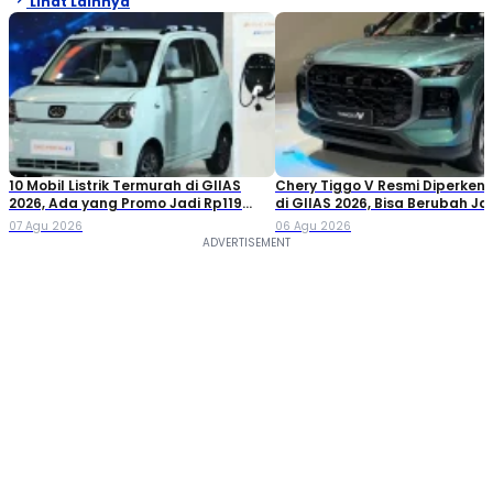
Lihat Lainnya
10 Mobil Listrik Termurah di GIIAS
Chery Tiggo V Resmi Diperken
2026, Ada yang Promo Jadi Rp119
di GIIAS 2026, Bisa Berubah Ja
Jutaan!
Double Cabin
07 Agu 2026
06 Agu 2026