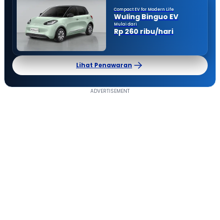
Compact EV for Modern Life
Wuling Binguo EV
Mulai dari
Rp 260 ribu/hari
Lihat Penawaran