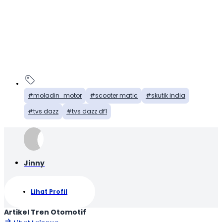
moladin_motor
scooter matic
skutik india
tvs dazz
tvs dazz df1
Jinny
Lihat Profil
Artikel Tren Otomotif