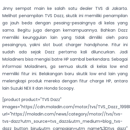
Jinny sempat main ke salah satu dealer TVS di Jakarta.
Melihat penampilan TVS Dazz, skutik ini memiliki penampilan
ga jauh beda dengan pesaing-pesaingnya di kelas yang
sama. Begitu juga dengan kemampuannya. Bahkan Dazz
memiliki keunggulan lain yang tidak dimiliki oleh para
pesaingnya, yakni slot buat charger handphone. Fitur ini
sudah ada sejak Dazz pertama kali diluncurkan. Jadi
Moladiners bisa mengisi batre HP sambal berkendara. Sebagai
informasi Moladiners, ga semua skutik di kelas low end
memiliki fitur ini. Belakangan baru skutik low end lain yang
melengkapi produk mereka dengan fitur charge HP, antara
lain Suzuki NEX II dan Honda Scoopy.
[product product="TVS Dazz"
images="https://cdn.moladin.com/motor/tvs/TVS_Dazz_1998
url="https://moladin.com/news/category/motor//tvs/tvs-
tvs-dazz?utm_source=tvs_dazz&utm_medium=blog_tvs-
dazz_button_biru&utm_campaign=utm_name%3Dtvs_dazz"