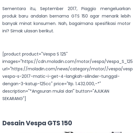
Sementara itu, September 2017, Piaggio mengeluarkan
produk baru andalan bernama GTS 150 agar menarik lebih
banyak minat konsumen. Nah, bagaimana spesifikasi motor
ini? Simak ulasan berikut.
[product product="Vespa S 125"
images="https://cdn.moladin.com/motor/vespa/Vespa_S_125
url="https://moladin.com/news/category/motor//vespa/ves
vespa-s-2017-matic-i-get-4-langkah-silinder-tunggal-
dengan-3-katup-125cc" price="Rp. 1.432.000,-*"
description="*Angsuran mulai dari" button="AJUKAN
SEKARANG"]
Desain Vespa GTS 150