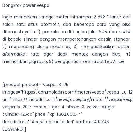
Dongkrak power vespa
Ingin menaikkan tenaga motor ini sampai 2 dk? Dilansir dari
salah satu situs otomotif, ada beberapa cara yang bisa
ditempuh yaitu: 1) pemolesan di bagian jalur
inlet
dan
outlet
di kepala silinder dengan mempertahankan desain standar,
2) merancang ulang noken as, 3) mengaplikasikan piston
aftermarket
rata agar tidak mentok dengan klep, 4)
memainkan gigi rasio, 5) penggantian ke knalpot LeoVince.
[product product="Vespa LX 125"
images="https://cdn.moladin.com/motor/vespa/Vespa_LX_12
url="https://moladin.com/news/category/motor//vespa/ves
vespa-lx-2017-matic-i-get-4-stroke-3-valves-single-
cylinder-125cc" price="Rp. 1.362.000,-*"
description="*Angsuran mulai dari" button="AJUKAN
SEKARANG"]