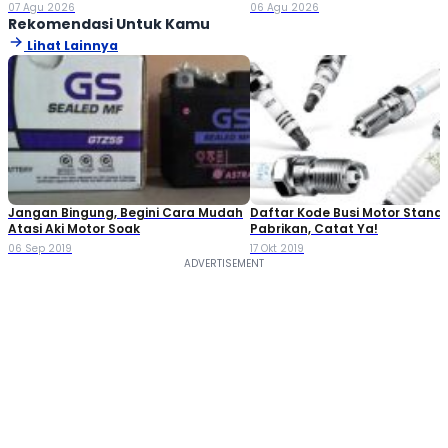
Jutaan!
Double Cabin
07 Agu 2026
06 Agu 2026
Rekomendasi Untuk Kamu
Lihat Lainnya
Jangan Bingung, Begini Cara Mudah
Daftar Kode Busi Motor Standa
Atasi Aki Motor Soak
Pabrikan, Catat Ya!
06 Sep 2019
17 Okt 2019