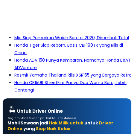
Mio Siap Pamerkan Wajah Baru di 2020, Dirombak Total
Honda Tiger Siap Reborn, Basis CBF190TR yang Rilis di
China
Honda ADV 150 Punya Kembaran, Namanya Honda BeAT
ADVenture
Resmi! Yamaha Thailand Rilis XSR155 yang Bergaya Retro
Honda CB150R StreetFire Punya Dua Warna Baru, Lebih
Ganteng!
Untuk Driver Online
Program Mobil Sewaan jadi Hak Milik by
Moladin
Mobil Sewaan jadi
Hak Milik untuk
untuk
Driver
Online
yang
Siap Naik Kelas