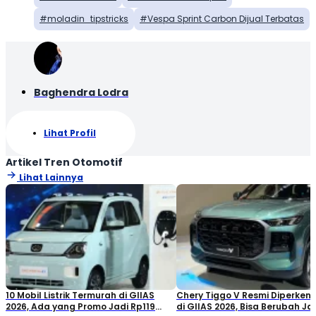
moladin_tipstricks
Vespa Sprint Carbon Dijual Terbatas
Baghendra Lodra
Lihat Profil
Artikel Tren Otomotif
Lihat Lainnya
10 Mobil Listrik Termurah di GIIAS
Chery Tiggo V Resmi Diperken
2026, Ada yang Promo Jadi Rp119
di GIIAS 2026, Bisa Berubah Ja