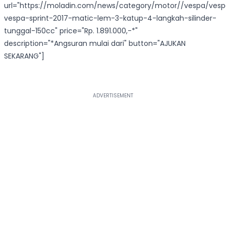
url="https://moladin.com/news/category/motor//vespa/ves
vespa-sprint-2017-matic-lem-3-katup-4-langkah-silinder-
tunggal-150cc" price="Rp. 1.891.000,-*"
description="*Angsuran mulai dari" button="AJUKAN
SEKARANG"]