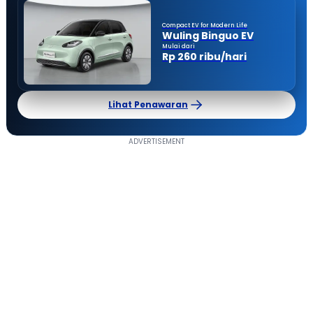
Compact EV for Modern Life
Wuling Binguo EV
Mulai dari
Rp 260 ribu/hari
Lihat Penawaran