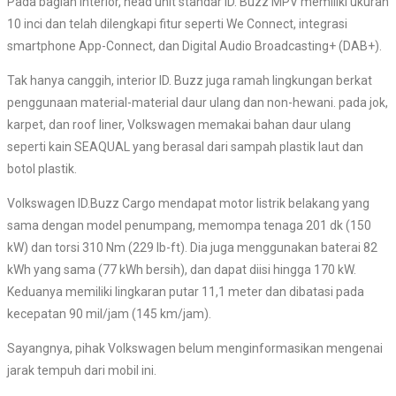
Pada bagian interior, head unit standar ID. Buzz MPV memiliki ukuran
10 inci dan telah dilengkapi fitur seperti We Connect, integrasi
smartphone App-Connect, dan Digital Audio Broadcasting+ (DAB+).
Tak hanya canggih, interior ID. Buzz juga ramah lingkungan berkat
penggunaan material-material daur ulang dan non-hewani. pada jok,
karpet, dan roof liner, Volkswagen memakai bahan daur ulang
seperti kain SEAQUAL yang berasal dari sampah plastik laut dan
botol plastik.
Volkswagen ID.Buzz Cargo mendapat motor listrik belakang yang
sama dengan model penumpang, memompa tenaga 201 dk (150
kW) dan torsi 310 Nm (229 lb-ft). Dia juga menggunakan baterai 82
kWh yang sama (77 kWh bersih), dan dapat diisi hingga 170 kW.
Keduanya memiliki lingkaran putar 11,1 meter dan dibatasi pada
kecepatan 90 mil/jam (145 km/jam).
Sayangnya, pihak Volkswagen belum menginformasikan mengenai
jarak tempuh dari mobil ini.