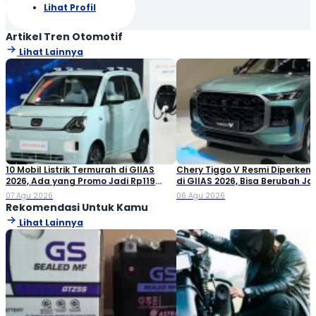
Lihat Profil
Artikel Tren Otomotif
Lihat Lainnya
10 Mobil Listrik Termurah di GIIAS
Chery Tiggo V Resmi Diperken
2026, Ada yang Promo Jadi Rp119
di GIIAS 2026, Bisa Berubah Ja
Jutaan!
Double Cabin
07 Agu 2026
06 Agu 2026
Rekomendasi Untuk Kamu
Lihat Lainnya