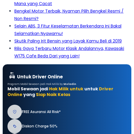
Mana yang Cacat
Bengkel Motor Terbaik, Nyaman Pilih Bengkel Resmi /
Non Resmi?
Selain ABS, 3 Fitur Keselamatan Berkendara Ini Bakal
Selamatkan Nyawamu!
Skutik Paling Irit Bensin yang Layak Kamu Beli di 2019
Rilis Gaya Terbaru Motor Klasik Andalannya, Kawasaki
W175 Cafe Beda Dari yang Lain!
Untuk Driver Online
Program Mobil Sewaan jadi Hak Milik by
Moladin
Mobil Sewaan jadi
Hak Milik untuk
untuk
Driver
Online
yang
Siap Naik Kelas
FREE Asuransi All Risk*
Diskon Charge 50%