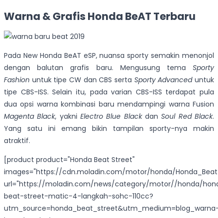
Warna & Grafis Honda BeAT Terbaru
Pada New Honda BeAT eSP, nuansa sporty semakin menonjol
dengan balutan grafis baru. Mengusung tema
Sporty
Fashion
untuk tipe CW dan CBS serta
Sporty Advanced
untuk
tipe CBS-ISS. Selain itu, pada varian CBS-ISS terdapat pula
dua opsi warna kombinasi baru mendampingi warna Fusion
Magenta Black
, yakni
Electro Blue Black
dan
Soul Red Black
.
Yang satu ini emang bikin tampilan sporty-nya makin
atraktif.
[product product="Honda Beat Street"
images="https://cdn.moladin.com/motor/honda/Honda_Beat_
url="https://moladin.com/news/category/motor//honda/hon
beat-street-matic-4-langkah-sohc-110cc?
utm_source=honda_beat_street&utm_medium=blog_warna