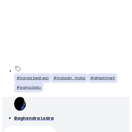
honda beat esp
moladin_motor
refreshment
warna baru
Baghendra Lodra