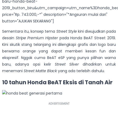
baru-honda-beat-
2019_button_biru&utm_campaign=utm_name%3Dhonda_beat
price="Rp. 743.000,-*" description="*Angsuran mulai dari"
button="AJUKAN SEKARANG"]
Sementara itu, konsep tema
Street Style
kini diwujudkan pada
desain
Stripe Premium Hipster
pada Honda BeAT Street 2019.
Kini skutik stang telanjang ini dilengkapi grafis dan logo baru
berwarna orange yang dapat memberi kesan fun dan
ekspresif. Nggak cuma BeAT eSP yang punya pilihan warna
baru, adanya opsi kelir
Street Silver
dihadirkan untuk
menemani
Street Matte Black
yang ada terlebih dahulu.
10 tahun Honda BeAT Eksis di Tanah Air