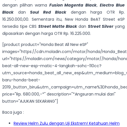
dengan pilihan warna
Fusion Magenta Black
,
Electro Blue
Black
dan
Soul Red Black
dengan harga OTR Rp.
16.250.000,00. Sementara itu, New Honda BeAT Street eSP
tersedia tipe CBS
Street Matte Black
dan
Street Silver
yang
dipasarkan dengan harga OTR Rp. 16.225.000.
[product product="Honda Beat All New eSP"
images="https://cdn.moladin.com/motor/honda/Honda_Beat
url="https://moladin.com/news/category/motor//honda/hon
beat-all-new-esp-matic-4-langkah-sohc-110cc?
utm_source=honda_beat_all_new_esp&utm_medium=blog_
baru-honda-beat-
2019_button_biru&utm_campaign=utm_name%3Dhonda_beat
price="Rp. 680.000,-*" description="*Angsuran mulai dari"
button="AJUKAN SEKARANG"]
Baca juga :
Review Helm Zulu dengan Uji Ekstrem! Ketahuan Helm