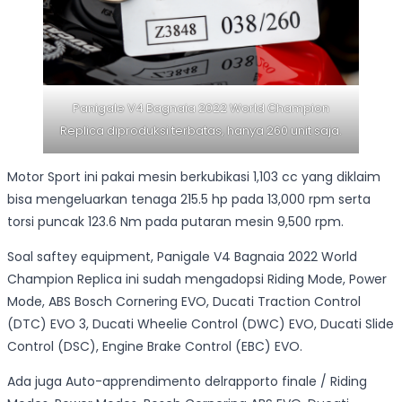
Panigale V4 Bagnaia 2022 World Champion
Replica diproduksi terbatas, hanya 260 unit saja.
Motor Sport ini pakai mesin berkubikasi 1,103 cc yang diklaim
bisa mengeluarkan tenaga 215.5 hp pada 13,000 rpm serta
torsi puncak 123.6 Nm pada putaran mesin 9,500 rpm.
Soal saftey equipment, Panigale V4 Bagnaia 2022 World
Champion Replica ini sudah mengadopsi Riding Mode, Power
Mode, ABS Bosch Cornering EVO, Ducati Traction Control
(DTC) EVO 3, Ducati Wheelie Control (DWC) EVO, Ducati Slide
Control (DSC), Engine Brake Control (EBC) EVO.
Ada juga Auto-apprendimento delrapporto finale / Riding