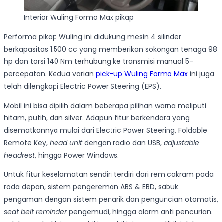
Interior Wuling Formo Max pikap
Performa pikap Wuling ini didukung mesin 4 silinder
berkapasitas 1.500 cc yang memberikan sokongan tenaga 98
hp dan torsi 140 Nm terhubung ke transmisi manual 5-
percepatan. Kedua varian
pick-up Wuling Formo Max
ini juga
telah dilengkapi Electric Power Steering (EPS).
Mobil ini bisa dipilih dalam beberapa pilihan warna meliputi
hitam, putih, dan silver. Adapun fitur berkendara yang
disematkannya mulai dari Electric Power Steering, Foldable
Remote Key,
head unit
dengan radio dan USB,
adjustable
headrest
, hingga Power Windows.
Untuk fitur keselamatan sendiri terdiri dari rem cakram pada
roda depan, sistem pengereman ABS & EBD, sabuk
pengaman dengan sistem penarik dan penguncian otomatis,
seat belt reminder
pengemudi, hingga alarm anti pencurian.