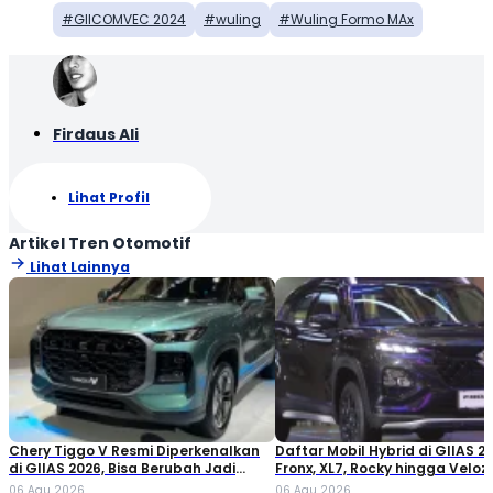
GIICOMVEC 2024
wuling
Wuling Formo MAx
Firdaus Ali
Lihat Profil
Artikel Tren Otomotif
Lihat Lainnya
Chery Tiggo V Resmi Diperkenalkan
Daftar Mobil Hybrid di GIIAS 20
di GIIAS 2026, Bisa Berubah Jadi
Fronx, XL7, Rocky hingga Veloz!
Double Cabin
06 Agu 2026
06 Agu 2026