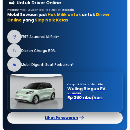
Untuk Driver Online
Program Mobil Sewaan jadi Hak Milik by
Moladin
Mobil Sewaan jadi
Hak Milik untuk
untuk
Driver
Online
yang
Siap Naik Kelas
FREE Asuransi All Risk*
Diskon Charge 50%
Mobil Diganti Saat Perbaikan*
Compact EV for Modern Life
Wuling Binguo EV
Mulai dari
Rp 260 ribu/hari
Lihat Penawaran