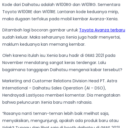
Kode dari Daihatsu adalah W100RG dan W101RG. Sementara
Toyota W100RE dan W101RE. Lantaran kode keduanya mirip,
maka dugaan terfokus pada mobil kembar Avanza-Xenia.
Ditambah lagi bocoran gambar untuk
Toyota Avanza terbaru
sudah keluar. Maka seharusnya Xenia juga hadir menyertai,
maklum keduanya kan memang kembar.
Oleh karena itulah isu Xenia baru hadir di GIIAS 2021 pada
November mendatang sangat keras terdengar. Lalu
bagaimana tanggapan Daihatsu mengenai kabar tersebut?
Marketing and Customer Relations Division Head PT. Astra
International – Daihatsu Sales Operation (AI – DSO),
Hendrayadi Lastiyoso memberi komentar. Dia mengatakan
bahwa peluncuran Xenia baru masih rahasia.
“Rasanya nanti teman-teman lebih baik melihat saja,
menyaksikan, mengunjungi, apakah ada produk baru atau
tidak? Tunggu dan lihat saja di booth daihatsu di GIIAS 2021