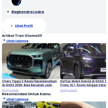
Baghendra Lodra
Lihat Profil
Artikel Tren Otomotif
Lihat Lainnya
Chery Tiggo V Resmi Diperkenalkan
Daftar Mobil Hybrid di GIIAS 20
di GIIAS 2026, Bisa Berubah Jadi
Fronx, XL7, Rocky hingga Veloz!
Double Cabin
06 Agu 2026
06 Agu 2026
Rekomendasi Untuk Kamu
Lihat Lainnya