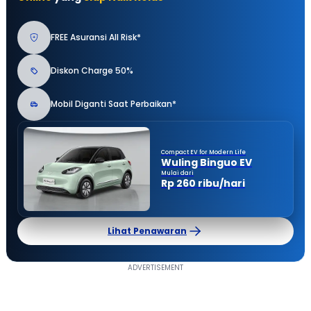
FREE Asuransi All Risk*
Diskon Charge 50%
Mobil Diganti Saat Perbaikan*
Compact EV for Modern Life
Wuling Binguo EV
Mulai dari
Rp 260 ribu/hari
Lihat Penawaran