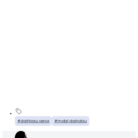
daihtasu xenia
mobil daihatsu