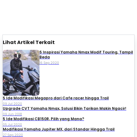
Lihat Artikel Terkait
5 Inspirasi Yamaha Nmax Modif Touring, Tampil
Beda
16 Sep 2020
5 Ide Modifikasi Megapro dari Cafe racer hingga Trail
09 Jul 2020
Upgrade CVT Yamaha Nmax, Solusi Bikin Tarikan Makin Ngacir!
09 Jun 2018
5 Ide Modifikasi CB150R, Pilih yang Mana?
05 Jul 2020
Modifikasi Yamaha Jupiter MX, dari Standar Hingga Trail
27 Sep 2020