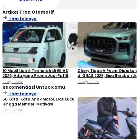
Artikel Tren Otomotif
Lihat Lainnya
10 Mobil Listrik Termurah di GIIAS
Chery Tiggo V Resmi Diperken
2026, Ada yang Promo Jadi Rp119
di GIIAS 2026, Bisa Berubah Ja
Jutaan!
Double Cabin
07 Agu 2026
06 Agu 2026
Rekomendasi Untuk Kamu
Lihat Lainnya
50 Kata-Kata Anak Motor, Dari Lucu
Hingga Memberi Motivasi
22 Jul 2020