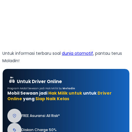
Untuk informasi terbaru soal
dunia otomotif
, pantau terus
Moladin!
Untuk Driver Online
Program Mobil Sewaan jadi Hak Milik by
Moladin
Mobil Sewaan jadi
Hak Milik untuk
untuk
Driver
Online
yang
Siap Naik Kelas
FREE Asuransi All Risk*
Diskon Charge 50%