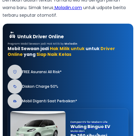
Demikian ulasan terkait Yamaha Mio M3 dengan pilihan
warna baru. Simak terus
Moladin.com
untuk udpate berita
terbaru seputar otomotif.
Untuk Driver Online
Program Mobil Sewaan jadi Hak Milik by
Moladin
Mobil Sewaan jadi
Hak Milik untuk
untuk
Driver
Online
yang
Siap Naik Kelas
FREE Asuransi All Risk*
Diskon Charge 50%
Mobil Diganti Saat Perbaikan*
Compact EV for Modern Life
Wuling Binguo EV
Mulai dari
Rp 260 ribu/hari