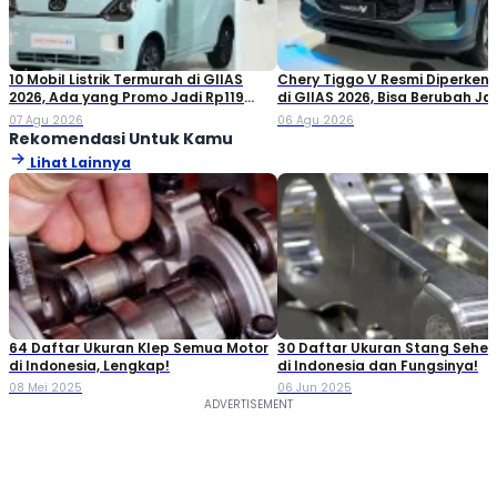
10 Mobil Listrik Termurah di GIIAS
Chery Tiggo V Resmi Diperken
2026, Ada yang Promo Jadi Rp119
di GIIAS 2026, Bisa Berubah Ja
Jutaan!
Double Cabin
07 Agu 2026
06 Agu 2026
Rekomendasi Untuk Kamu
Lihat Lainnya
64 Daftar Ukuran Klep Semua Motor
30 Daftar Ukuran Stang Seher
di Indonesia, Lengkap!
di Indonesia dan Fungsinya!
08 Mei 2025
06 Jun 2025