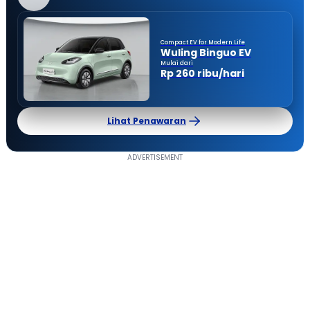
Compact EV for Modern Life
Wuling Binguo EV
Mulai dari
Rp 260 ribu/hari
Lihat Penawaran