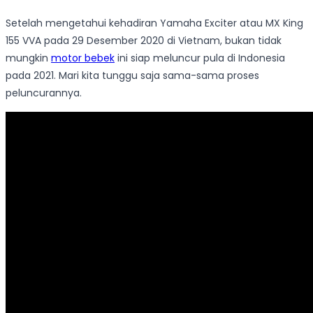
Setelah mengetahui kehadiran Yamaha Exciter atau MX King
155 VVA pada 29 Desember 2020 di Vietnam, bukan tidak
mungkin
motor bebek
ini siap meluncur pula di Indonesia
pada 2021. Mari kita tunggu saja sama-sama proses
peluncurannya.