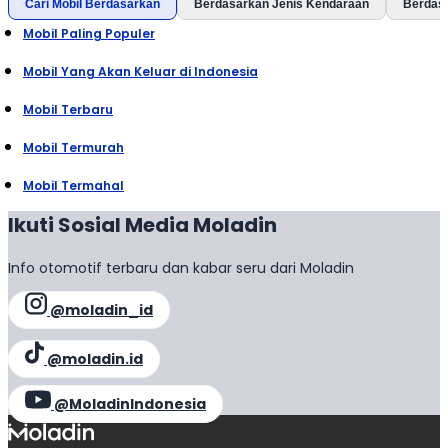
Cari Mobil Berdasarkan
Berdasarkan Jenis Kendaraan
Berdas
Mobil Paling Populer
Mobil Yang Akan Keluar di Indonesia
Mobil Terbaru
Mobil Termurah
Mobil Termahal
Ikuti Sosial Media Moladin
Info otomotif terbaru dan kabar seru dari Moladin
@moladin_id
@moladin.id
@MoladinIndonesia