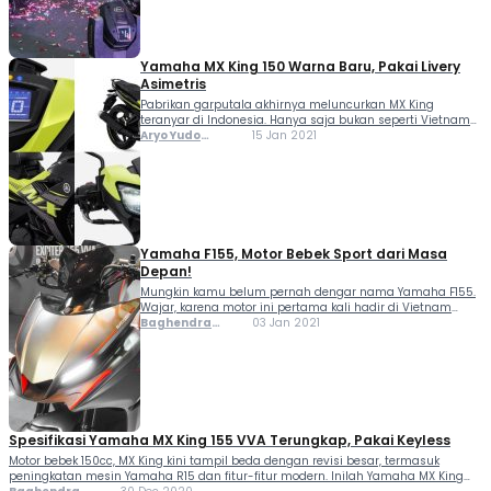
Yamaha MX King 150 Warna Baru, Pakai Livery
Asimetris
Pabrikan garputala akhirnya meluncurkan MX King
teranyar di Indonesia. Hanya saja bukan seperti Vietnam
yang pakai mesin 155 VVA, melainkan MX King 150 warna
Aryo Yudo
15 Jan 2021
baru. Ya, yang berubah cuma pewarnaan bodi saja. Kini
Purwanto Aryo
hadir dua livery baru bertema: sporty black...
Yudo Purwanto
Yamaha F155, Motor Bebek Sport dari Masa
Depan!
Mungkin kamu belum pernah dengar nama Yamaha F155.
Wajar, karena motor ini pertama kali hadir di Vietnam
pada akhir Desember 2020. Hanya saja F155 tidak dijual
Baghendra
03 Jan 2021
untuk umum. Kuda besi tersebut merupakan versi
Lodra
prototype yang khusus ditampilkan saat seremoni
peluncuran...
Spesifikasi Yamaha MX King 155 VVA Terungkap, Pakai Keyless
Motor bebek 150cc, MX King kini tampil beda dengan revisi besar, termasuk
peningkatan mesin Yamaha R15 dan fitur-fitur modern. Inilah Yamaha MX King