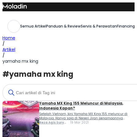
Skip
to
content
Semua Artikel
Panduan & Review
Servis & Perawatan
Financing,
Home
/
Artikel
/
yamaha mx king
#yamaha mx king
Yamaha MX King 155 Meluncur di Malaysia,
Indonesia Kapan?
Setelah Vietnam, kini Yamaha MX King 155 meluncur di
Malaysia. Hanya saja di Negeri Jiran penamaannya
adalah Yamaha Y16ZR. Sementara untuk pasar Vietnam
Reza Agis Surya
19 Mar 2021
sendiri disebut Yamaha Exciter 155 VVA. Jika melihat
Putra
desainnya, memang sama persis dengan saudaranya
yang lahir di...