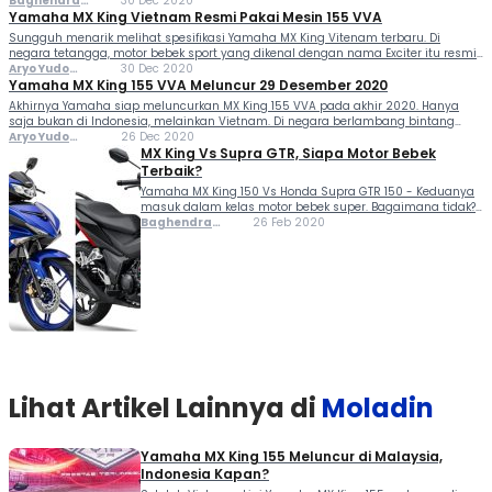
155 VVA. Simak detailnya untuk mengetahui berapa HP dan jumlah gigi yang
Baghendra
30 Dec 2020
dimiliki. Motor bebek 150cc, MX...
Lodra
Yamaha MX King Vietnam Resmi Pakai Mesin 155 VVA
Sungguh menarik melihat spesifikasi Yamaha MX King Vitenam terbaru. Di
negara tetangga, motor bebek sport yang dikenal dengan nama Exciter itu resmi
mendapat mesin serupa dengan R15. Alhasil performanya semakin istimewa.
Aryo Yudo
30 Dec 2020
"Tenaga meningkat 17 persen dibanding versi 150 cc, mampu...
Purwanto Aryo
Yamaha MX King 155 VVA Meluncur 29 Desember 2020
Yudo Purwanto
Akhirnya Yamaha siap meluncurkan MX King 155 VVA pada akhir 2020. Hanya
saja bukan di Indonesia, melainkan Vietnam. Di negara berlambang bintang
tersebut, MX King dikenal dengan nama yang berbeda yaitu Exciter. Peluncuran
Aryo Yudo
26 Dec 2020
motor bebek sport itu berlangsung pada 29...
Purwanto Aryo
MX King Vs Supra GTR, Siapa Motor Bebek
Yudo Purwanto
Terbaik?
Yamaha MX King 150 Vs Honda Supra GTR 150 - Keduanya
masuk dalam kelas motor bebek super. Bagaimana tidak?
Sektor mesin sama-sama pakai kapasitas 150 cc yang
Baghendra
26 Feb 2020
performanya tidak perlu diragukan. Fitur dan teknologi
Lodra
yang mereka miliki juga cukup modern....
Lihat Artikel Lainnya di
Moladin
Yamaha MX King 155 Meluncur di Malaysia,
Indonesia Kapan?