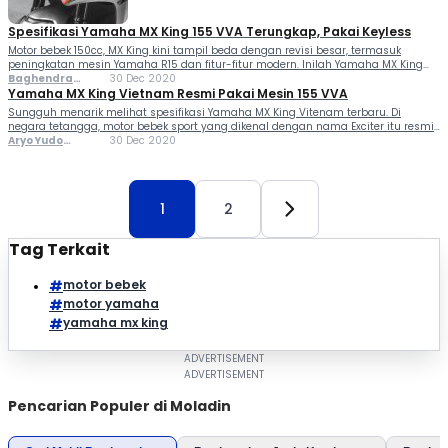
Spesifikasi Yamaha MX King 155 VVA Terungkap, Pakai Keyless
Motor bebek 150cc, MX King kini tampil beda dengan revisi besar, termasuk
peningkatan mesin Yamaha R15 dan fitur-fitur modern. Inilah Yamaha MX King
155 VVA. Simak detailnya untuk mengetahui berapa HP dan jumlah gigi yang
Baghendra
30 Dec 2020
dimiliki. Motor bebek 150cc, MX...
Lodra
Yamaha MX King Vietnam Resmi Pakai Mesin 155 VVA
Sungguh menarik melihat spesifikasi Yamaha MX King Vitenam terbaru. Di
negara tetangga, motor bebek sport yang dikenal dengan nama Exciter itu resmi
mendapat mesin serupa dengan R15. Alhasil performanya semakin istimewa.
Aryo Yudo
30 Dec 2020
"Tenaga meningkat 17 persen dibanding versi 150 cc, mampu...
Purwanto Aryo
Yudo Purwanto
1
2
Tag Terkait
motor bebek
motor yamaha
yamaha mx king
Pencarian Populer di Moladin