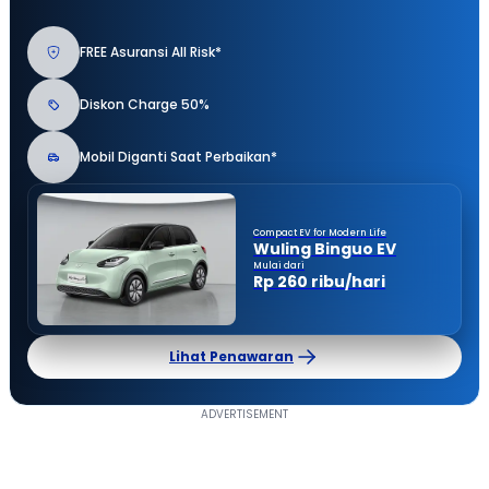
FREE Asuransi All Risk*
Diskon Charge 50%
Mobil Diganti Saat Perbaikan*
Compact EV for Modern Life
Wuling Binguo EV
Mulai dari
Rp 260 ribu/hari
Lihat Penawaran