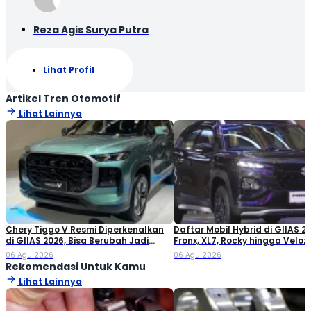
Reza Agis Surya Putra
Lihat Profil
Artikel Tren Otomotif
Lihat Lainnya
Chery Tiggo V Resmi Diperkenalkan
Daftar Mobil Hybrid di GIIAS 20
di GIIAS 2026, Bisa Berubah Jadi
Fronx, XL7, Rocky hingga Veloz!
Double Cabin
06 Agu 2026
06 Agu 2026
Rekomendasi Untuk Kamu
Lihat Lainnya