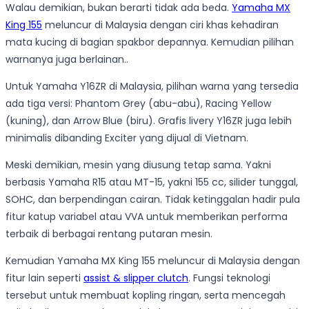
Walau demikian, bukan berarti tidak ada beda.
Yamaha MX
King 155
meluncur di Malaysia dengan ciri khas kehadiran
mata kucing di bagian spakbor depannya. Kemudian pilihan
warnanya juga berlainan..
Untuk Yamaha Y16ZR di Malaysia, pilihan warna yang tersedia
ada tiga versi: Phantom Grey (abu-abu), Racing Yellow
(kuning), dan Arrow Blue (biru). Grafis livery Y16ZR juga lebih
minimalis dibanding Exciter yang dijual di Vietnam.
Meski demikian, mesin yang diusung tetap sama. Yakni
berbasis Yamaha R15 atau MT-15, yakni 155 cc, silider tunggal,
SOHC, dan berpendingan cairan. Tidak ketinggalan hadir pula
fitur katup variabel atau VVA untuk memberikan performa
terbaik di berbagai rentang putaran mesin.
Kemudian Yamaha MX King 155 meluncur di Malaysia dengan
fitur lain seperti
assist & slipper clutch
. Fungsi teknologi
tersebut untuk membuat kopling ringan, serta mencegah