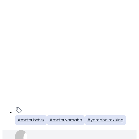
motor bebek
motor yamaha
yamaha mx king