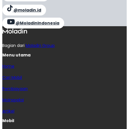
@moladin.id
@MoladinIndonesia
Bagian dari
Moladin Group
Menu utama
Home
Cari Mobil
Pembiayaan
MoInspeksi
Artikel
Mobil