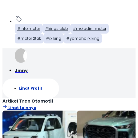
info motor
kings club
moladin_motor
motor 2tak
rx king
yamaha rx king
Jinny
Lihat Profil
Artikel Tren Otomotif
Lihat Lainnya