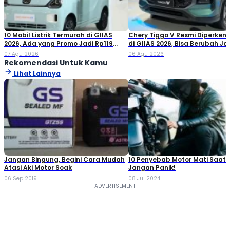
10 Mobil Listrik Termurah di GIIAS
Chery Tiggo V Resmi Diperken
2026, Ada yang Promo Jadi Rp119
di GIIAS 2026, Bisa Berubah Ja
Jutaan!
Double Cabin
07 Agu 2026
06 Agu 2026
Rekomendasi Untuk Kamu
Lihat Lainnya
Jangan Bingung, Begini Cara Mudah
10 Penyebab Motor Mati Saat 
Atasi Aki Motor Soak
Jangan Panik!
06 Sep 2019
08 Jul 2024