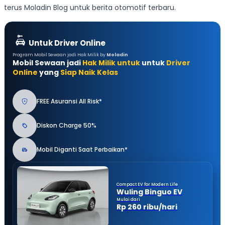
terus Moladin Blog untuk berita otomotif terbaru.
Untuk Driver Online
Program Mobil Sewaan jadi Hak Milik by
Moladin
Mobil Sewaan jadi
Hak Milik untuk
untuk
Driver
Online
yang
Siap Naik Kelas
FREE Asuransi All Risk*
Diskon Charge 50%
Mobil Diganti Saat Perbaikan*
Compact EV for Modern Life
Wuling Binguo EV
Mulai dari
Rp 260 ribu/hari