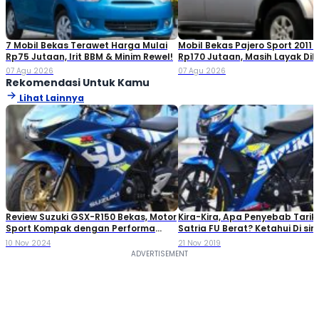
7 Mobil Bekas Terawet Harga Mulai
Mobil Bekas Pajero Sport 2011 
Rp75 Jutaan, Irit BBM & Minim Rewel!
Rp170 Jutaan, Masih Layak Dib
07 Agu 2026
07 Agu 2026
Rekomendasi Untuk Kamu
Lihat Lainnya
Review Suzuki GSX-R150 Bekas, Motor
Kira-Kira, Apa Penyebab Tarik
Sport Kompak dengan Performa
Satria FU Berat? Ketahui Di sini
Tangguh
10 Nov 2024
21 Nov 2019