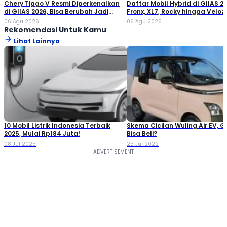
Chery Tiggo V Resmi Diperkenalkan
Daftar Mobil Hybrid di GIIAS 20
di GIIAS 2026, Bisa Berubah Jadi
Fronx, XL7, Rocky hingga Veloz!
Double Cabin
06 Agu 2026
06 Agu 2026
Rekomendasi Untuk Kamu
Lihat Lainnya
10 Mobil Listrik Indonesia Terbaik
Skema Cicilan Wuling Air EV, G
2025, Mulai Rp184 Juta!
Bisa Beli?
08 Jul 2025
25 Jul 2022