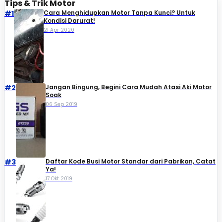
Tips & Trik Motor
#1
Cara Menghidupkan Motor Tanpa Kunci? Untuk
Kondisi Darurat!
21 Apr 2020
#2
Jangan Bingung, Begini Cara Mudah Atasi Aki Motor
Soak
06 Sep 2019
#3
Daftar Kode Busi Motor Standar dari Pabrikan, Catat
Ya!
17 Okt 2019