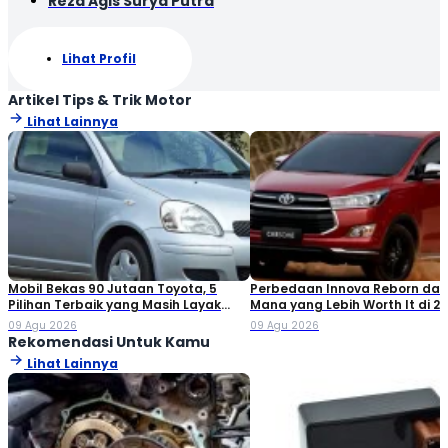
Reza Agis Surya Putra
Lihat Profil
Artikel Tips & Trik Motor
Lihat Lainnya
Mobil Bekas 90 Jutaan Toyota, 5
Perbedaan Innova Reborn dan 
Pilihan Terbaik yang Masih Layak
Mana yang Lebih Worth It di 2
Dibeli
09 Agu 2026
09 Agu 2026
Rekomendasi Untuk Kamu
Lihat Lainnya