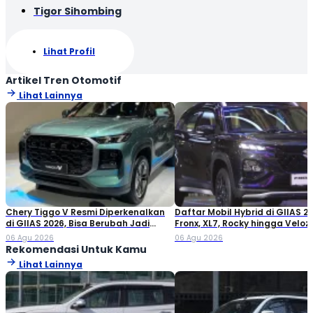
Tigor Sihombing
Lihat Profil
Artikel Tren Otomotif
Lihat Lainnya
Chery Tiggo V Resmi Diperkenalkan
Daftar Mobil Hybrid di GIIAS 20
di GIIAS 2026, Bisa Berubah Jadi
Fronx, XL7, Rocky hingga Veloz!
Double Cabin
06 Agu 2026
06 Agu 2026
Rekomendasi Untuk Kamu
Lihat Lainnya