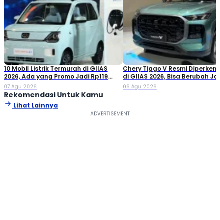
10 Mobil Listrik Termurah di GIIAS
Chery Tiggo V Resmi Diperken
2026, Ada yang Promo Jadi Rp119
di GIIAS 2026, Bisa Berubah Ja
Jutaan!
Double Cabin
07 Agu 2026
06 Agu 2026
Rekomendasi Untuk Kamu
Lihat Lainnya