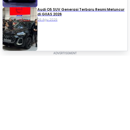
Audi Q5 SUV Generasi Terbaru Resmi Meluncur
di GIIAS 2026
06 Agu 2026