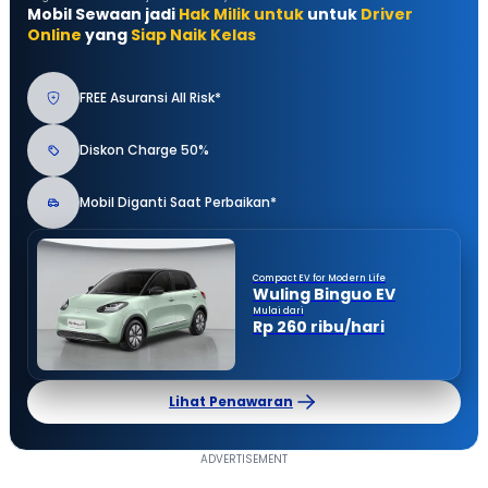
Mobil Sewaan jadi
Hak Milik untuk
untuk
Driver
Online
yang
Siap Naik Kelas
FREE Asuransi All Risk*
Diskon Charge 50%
Mobil Diganti Saat Perbaikan*
Compact EV for Modern Life
Wuling Binguo EV
Mulai dari
Rp 260 ribu/hari
Lihat Penawaran