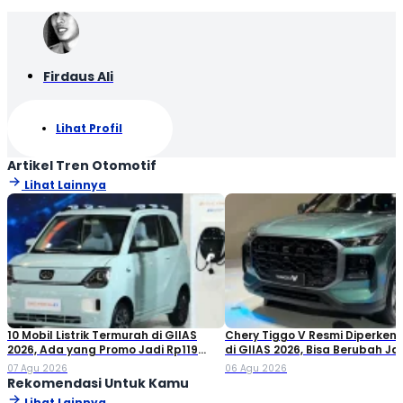
Firdaus Ali
Lihat Profil
Artikel Tren Otomotif
Lihat Lainnya
10 Mobil Listrik Termurah di GIIAS
Chery Tiggo V Resmi Diperken
2026, Ada yang Promo Jadi Rp119
di GIIAS 2026, Bisa Berubah Ja
Jutaan!
Double Cabin
07 Agu 2026
06 Agu 2026
Rekomendasi Untuk Kamu
Lihat Lainnya