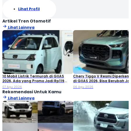
Lihat Profil
Artikel Tren Otomotif
Lihat Lainnya
10 Mobil Listrik Termurah di GIIAS
Chery Tiggo V Resmi Diperken
2026, Ada yang Promo Jadi Rp119
di GIIAS 2026, Bisa Berubah Ja
Jutaan!
Double Cabin
07 Agu 2026
06 Agu 2026
Rekomendasi Untuk Kamu
Lihat Lainnya