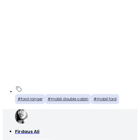
ford ranger
mobil double cabin
mobil ford
Firdaus Ali