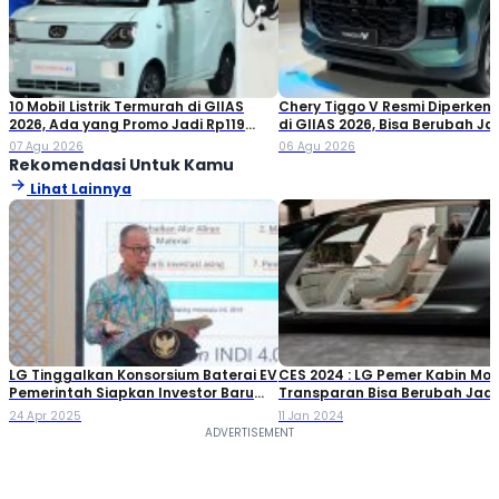
10 Mobil Listrik Termurah di GIIAS
Chery Tiggo V Resmi Diperken
2026, Ada yang Promo Jadi Rp119
di GIIAS 2026, Bisa Berubah Ja
Jutaan!
Double Cabin
07 Agu 2026
06 Agu 2026
Rekomendasi Untuk Kamu
Lihat Lainnya
LG Tinggalkan Konsorsium Baterai EV
CES 2024 : LG Pemer Kabin Mob
Pemerintah Siapkan Investor Baru
Transparan Bisa Berubah Jadi
dari Cina
Bioskop Bahkan Konseling den
24 Apr 2025
11 Jan 2024