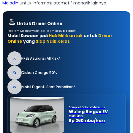
Moladin
untuk informasi otomotif menarik lainnya.
Untuk Driver Online
Program Mobil Sewaan jadi Hak Milik by
Moladin
Mobil Sewaan jadi
Hak Milik untuk
untuk
Driver
Online
yang
Siap Naik Kelas
FREE Asuransi All Risk*
Diskon Charge 50%
Mobil Diganti Saat Perbaikan*
Compact EV for Modern Life
Wuling Binguo EV
Mulai dari
Rp 260 ribu/hari