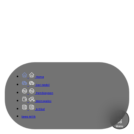
Home
Cari Mobil
Pembiayaan
MoInspeksi
Artikel
Sewa Milik