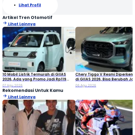
Lihat Profil
Artikel Tren Otomotif
Lihat Lainnya
10 Mobil Listrik Termurah di GIIAS
Chery Tiggo V Resmi Diperken
2026, Ada yang Promo Jadi Rp119
di GIIAS 2026, Bisa Berubah Ja
Jutaan!
Double Cabin
07 Agu 2026
06 Agu 2026
Rekomendasi Untuk Kamu
Lihat Lainnya