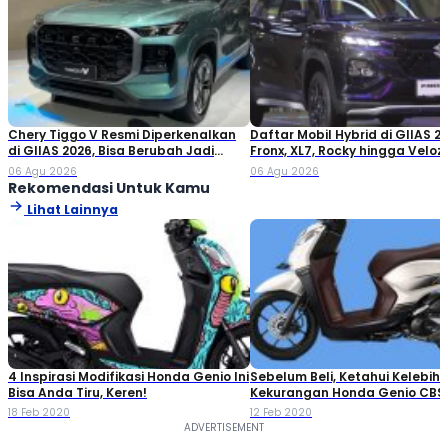
Chery Tiggo V Resmi Diperkenalkan
Daftar Mobil Hybrid di GIIAS 20
di GIIAS 2026, Bisa Berubah Jadi
Fronx, XL7, Rocky hingga Veloz!
Double Cabin
06 Agu 2026
06 Agu 2026
Rekomendasi Untuk Kamu
Lihat Lainnya
4 Inspirasi Modifikasi Honda Genio Ini
Sebelum Beli, Ketahui Kelebih
Bisa Anda Tiru, Keren!
Kekurangan Honda Genio CBS 
Terbaru
18 Feb 2020
12 Feb 2020