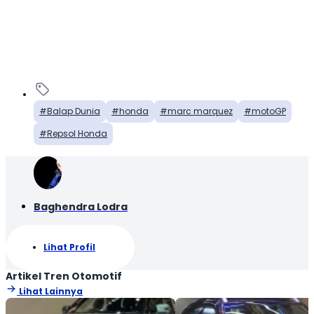
Balap Dunia
honda
marc marquez
motoGP
Repsol Honda
Baghendra Lodra
Lihat Profil
Artikel Tren Otomotif
Lihat Lainnya