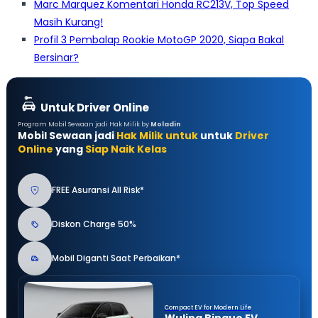
Marc Marquez Komentari Honda RC213V, Top Speed
Masih Kurang!
Profil 3 Pembalap Rookie MotoGP 2020, Siapa Bakal
Bersinar?
Untuk Driver Online
Program Mobil Sewaan jadi Hak Milik by
Moladin
Mobil Sewaan jadi
Hak Milik untuk
untuk
Driver
Online
yang
Siap Naik Kelas
FREE Asuransi All Risk*
Diskon Charge 50%
Mobil Diganti Saat Perbaikan*
Compact EV for Modern Life
Wuling Binguo EV