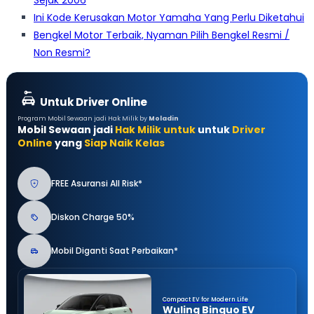
Sejak 2006
Ini Kode Kerusakan Motor Yamaha Yang Perlu Diketahui
Bengkel Motor Terbaik, Nyaman Pilih Bengkel Resmi /
Non Resmi?
Untuk Driver Online
Program Mobil Sewaan jadi Hak Milik by
Moladin
Mobil Sewaan jadi
Hak Milik untuk
untuk
Driver
Online
yang
Siap Naik Kelas
FREE Asuransi All Risk*
Diskon Charge 50%
Mobil Diganti Saat Perbaikan*
Compact EV for Modern Life
Wuling Binguo EV