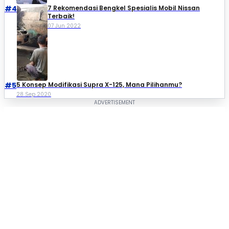
#4
7 Rekomendasi Bengkel Spesialis Mobil Nissan
Terbaik!
07 Jun 2022
#5
5 Konsep Modifikasi Supra X-125, Mana Pilihanmu?
28 Sep 2020