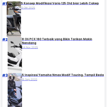
#1
5 Konsep Modifikasi Vario 125 Old biar Lebih Cakep
13 Okt 2025
#2
8 Oli PCX 160 Terbaik yang Bikin Tarikan Makin
Nendang
04 Nov 2025
#3
5 Inspirasi Yamaha Nmax Modif Touring, Tampil Beda
16 Sep 2020