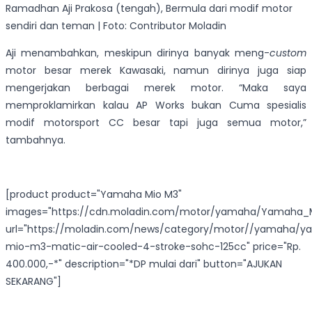
Ramadhan Aji Prakosa (tengah), Bermula dari modif motor
sendiri dan teman | Foto: Contributor Moladin
Aji menambahkan, meskipun dirinya banyak meng-
custom
motor besar merek Kawasaki, namun dirinya juga siap
mengerjakan berbagai merek motor. “Maka saya
memproklamirkan kalau AP Works bukan Cuma spesialis
modif motorsport CC besar tapi juga semua motor,”
tambahnya.
[product product="Yamaha Mio M3"
images="https://cdn.moladin.com/motor/yamaha/Yamaha_M
url="https://moladin.com/news/category/motor//yamaha/
mio-m3-matic-air-cooled-4-stroke-sohc-125cc" price="Rp.
400.000,-*" description="*DP mulai dari" button="AJUKAN
SEKARANG"]