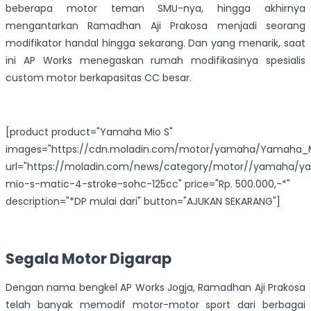
beberapa motor teman SMU-nya, hingga akhirnya
mengantarkan Ramadhan Aji Prakosa menjadi seorang
modifikator handal hingga sekarang. Dan yang menarik, saat
ini AP Works menegaskan rumah modifikasinya spesialis
custom motor berkapasitas CC besar.
[product product="Yamaha Mio S"
images="https://cdn.moladin.com/motor/yamaha/Yamaha_M
url="https://moladin.com/news/category/motor//yamaha/
mio-s-matic-4-stroke-sohc-125cc" price="Rp. 500.000,-*"
description="*DP mulai dari" button="AJUKAN SEKARANG"]
Segala Motor Digarap
Dengan nama bengkel AP Works Jogja, Ramadhan Aji Prakosa
telah banyak memodif motor-motor sport dari berbagai