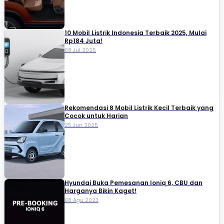
10 Mobil Listrik Indonesia Terbaik 2025, Mulai
Rp184 Juta!
08 Jul 2025
Rekomendasi 8 Mobil Listrik Kecil Terbaik yang
Cocok untuk Harian
25 Jun 2025
Hyundai Buka Pemesanan Ioniq 6, CBU dan
Harganya Bikin Kaget!
08 Agu 2023