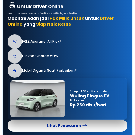
Untuk Driver Online
Program Mobil Sewaan jadi Hak Milik by
Moladin
Mobil Sewaan jadi
Hak Milik untuk
untuk
Driver
Online
yang
Siap Naik Kelas
FREE Asuransi All Risk*
Diskon Charge 50%
Mobil Diganti Saat Perbaikan*
Compact EV for Modern Life
Wuling Binguo EV
Mulai dari
Rp 260 ribu/hari
Lihat Penawaran