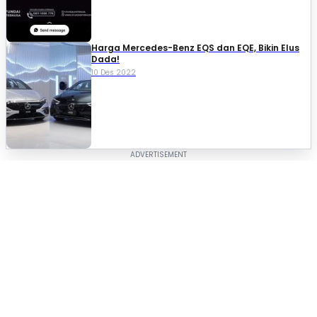
Harga Mercedes-Benz EQS dan EQE, Bikin Elus
Dada!
10 Des 2022