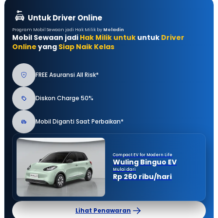
Untuk Driver Online
Program Mobil Sewaan jadi Hak Milik by
Moladin
Mobil Sewaan jadi
Hak Milik untuk
untuk
Driver
Online
yang
Siap Naik Kelas
FREE Asuransi All Risk*
Diskon Charge 50%
Mobil Diganti Saat Perbaikan*
Compact EV for Modern Life
Wuling Binguo EV
Mulai dari
Rp 260 ribu/hari
Lihat Penawaran