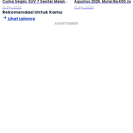
Cuma Segini, SUV 7 Seater Mesin
Agustus 2026, Mulai Rp400 Ju
Turbo
10 Agu 2026
10 Agu 2026
Rekomendasi Untuk Kamu
Lihat Lainnya