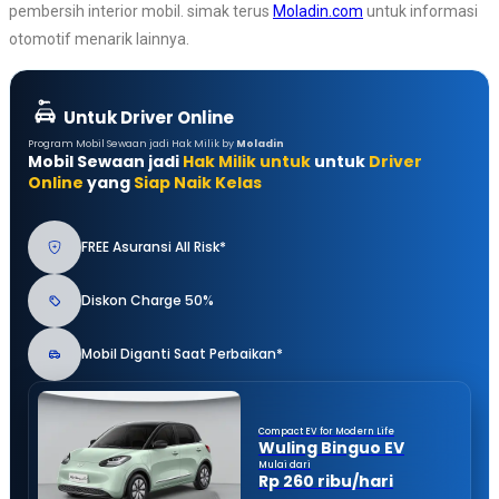
pembersih interior mobil. simak terus
Moladin.com
untuk informasi
otomotif menarik lainnya.
Untuk Driver Online
Program Mobil Sewaan jadi Hak Milik by
Moladin
Mobil Sewaan jadi
Hak Milik untuk
untuk
Driver
Online
yang
Siap Naik Kelas
FREE Asuransi All Risk*
Diskon Charge 50%
Mobil Diganti Saat Perbaikan*
Compact EV for Modern Life
Wuling Binguo EV
Mulai dari
Rp 260 ribu/hari